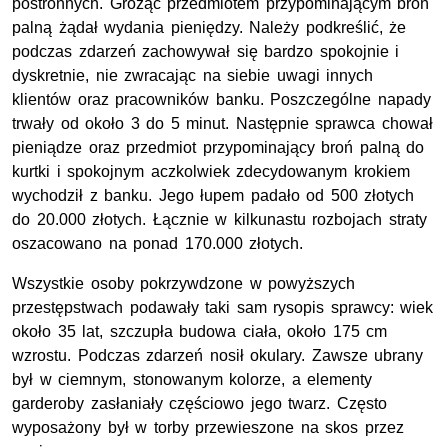
postronnych. Grożąc przedmiotem przypominającym broń
palną żądał wydania pieniędzy. Należy podkreślić, że
podczas zdarzeń zachowywał się bardzo spokojnie i
dyskretnie, nie zwracając na siebie uwagi innych
klientów oraz pracowników banku. Poszczególne napady
trwały od około 3 do 5 minut. Następnie sprawca chował
pieniądze oraz przedmiot przypominający broń palną do
kurtki i spokojnym aczkolwiek zdecydowanym krokiem
wychodził z banku. Jego łupem padało od 500 złotych
do 20.000 złotych. Łącznie w kilkunastu rozbojach straty
oszacowano na ponad 170.000 złotych.
Wszystkie osoby pokrzywdzone w powyższych
przestępstwach podawały taki sam rysopis sprawcy: wiek
około 35 lat, szczupła budowa ciała, około 175 cm
wzrostu. Podczas zdarzeń nosił okulary. Zawsze ubrany
był w ciemnym, stonowanym kolorze, a elementy
garderoby zasłaniały częściowo jego twarz. Często
wyposażony był w torby przewieszone na skos przez