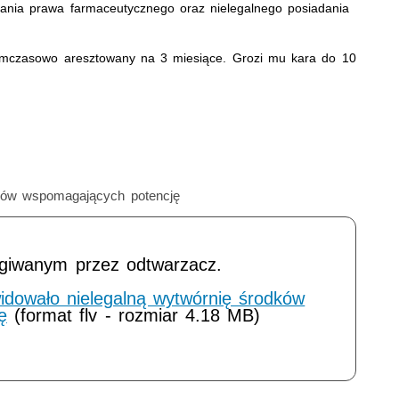
amania prawa farmaceutycznego oraz nielegalnego posiadania
 tymczasowo aresztowany na 3 miesiące. Grozi mu kara do 10
dków wspomagających potencję
ugiwanym przez odtwarzacz.
widowało nielegalną wytwórnię środków
ę
(format flv - rozmiar 4.18 MB)