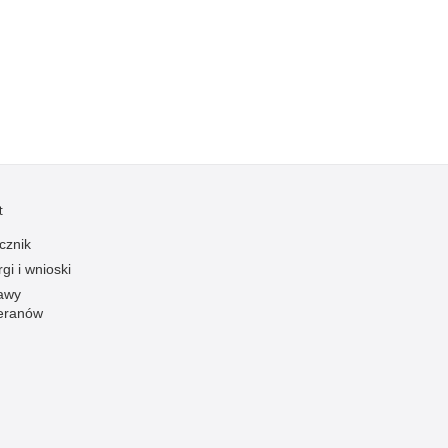
Ofiarni i odważni
Opinia publiczna
Oszustwa
Pedofilia, pornografia dziecięca
Piractwo przemysłowe
Podrabianie znaków towarowych
t
Pogryzienia przez psy
cznik
Polemiki i sprostowania
gi i wnioski
Policja inaczej
awy
Policjant z pasją
eranów
Porwania
Pożary i podpalenia
Pranie brudnych pieniędzy
Prawa człowieka