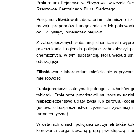
Prokuratura Rejonowa w Strzyżowie wszczęła śle
Rzeszowie Centralnego Biura Śledczego.
Policjanci zlikwidowali laboratorium chemiczne i
rodzaju preparatów i urządzenia do ich pakowania.
ok. 14 tysięcy buteleczek olejków.
Z zabezpieczonych substancji chemicznych wypro
przeszukania i oględzin policjanci zabezpieczyli 
chemicznych, w tym substancję, która według ust
odurzającym.
Zlikwidowane laboratorium mieściło się w prywa
miejscowości.
Funkcjonariusze zatrzymali jednego z członków g
tabletek. Prokurator przedstawił mu zarzuty udzi
niebezpieczeństwo utraty życia lub zdrowia (kode
(ustawa o bezpieczeństwie żywności i żywienia) 
farmaceutyczne).
W ostatnich dniach policjanci zatrzymali także k
kierowania zorganizowaną grupą przestępczą, nar