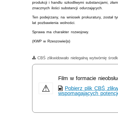
produkcji i handlu szkodliwymi substancjami, zł
znacznych ilości substancji odurzających.
Ten podejrzany, na wniosek prokuratury, został
lat pozbawienia wolności.
Sprawa ma charakter rozwojowy.
(KWP w Rzeszowie/js)
Film
CBŚ zlikwidowało nielegalną wytwórnię śro
Film w formacie nieobsł
Pobierz plik CBŚ zlik
wspomagających potencj