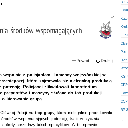
Biał
m.
Gda
Kato
Kra
rnia środków wspomagających
Lubl
Olsz
Poz
Rze
Powrót
Drukuj
Wro
o wspólnie z policjantami komendy wojewódzkiej w
KGP
rzestępczej, która zajmowała się nielegalną produkcją
CBZ
otencję. Policjanci zlikwidowali laboratorium
e preparatów i maszyny służące do ich produkcji.
Gaze
 o kierowanie grupą.
CSP
SP S
łównej Policji na trop grupy, która nielegalnie produkowała
h środków wspomagających potencję, trafili w styczniu
s oferty sprzedaży takich specyfików. W tej sprawie