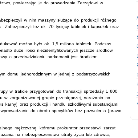
dztwo, powierzając je do prowadzenia Zarządowi w
 zabezpieczyli w nim maszyny służące do produkcji różnego
 Zabezpieczyli też ok. 70 tysięcy tabletek i kapsułek oraz
dukować można było ok. 1,5 miliona tabletek. Podczas
ponadto duże ilości niezidentyfikowanych jeszcze środków
awy o przeciwdziałaniu narkomanii jest środkiem
tnym domu jednorodzinnym w jednej z podstrzyżowskich
rupy w trakcie przygotowań do transakcji sprzedaży 1 800
ału w zorganizowanej grupie przestępczej, narażania na
ks karny) oraz produkcji i handlu szkodliwymi substancjami
i wprowadzanie do obrotu specyfików bez pozwolenia (prawo
olejnego mężczyznę, któremu prokurator przedstawił zarzut
ażania na niebezpieczeństwo utraty życia lub zdrowia,