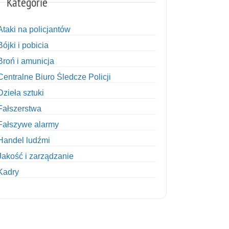
Kategorie
Ataki na policjantów
Bójki i pobicia
Broń i amunicja
Centralne Biuro Śledcze Policji
Dzieła sztuki
Fałszerstwa
Fałszywe alarmy
Handel ludźmi
Jakość i zarządzanie
Kadry
Kobiety w Policji
Korupcja
Kradzież