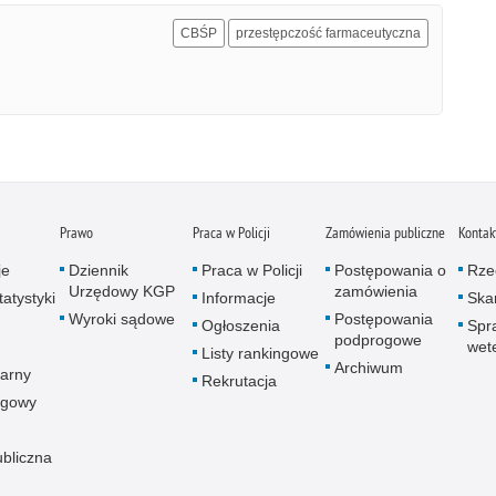
CBŚP
przestępczość farmaceutyczna
Prawo
Praca w Policji
Zamówienia publiczne
Kontak
je
Dziennik
Praca w Policji
Postępowania o
Rze
Urzędowy KGP
zamówienia
atystyki
Informacje
Skar
Wyroki sądowe
Postępowania
Ogłoszenia
Spr
podprogowe
wet
Listy rankingowe
Archiwum
arny
Rekrutacja
ogowy
ubliczna