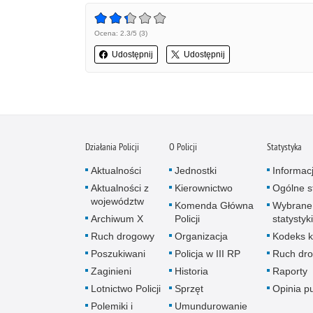
Ocena: 2.3/5 (3)
Udostępnij
Udostępnij
Działania Policji
O Policji
Statystyka
Aktualności
Jednostki
Informac
Aktualności z
Kierownictwo
Ogólne st
województw
Komenda Główna
Wybrane
Archiwum X
Policji
statystyki
Ruch drogowy
Organizacja
Kodeks k
Poszukiwani
Policja w III RP
Ruch dr
Zaginieni
Historia
Raporty
Lotnictwo Policji
Sprzęt
Opinia p
Polemiki i
Umundurowanie