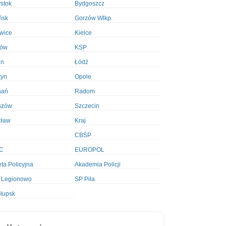
ystok
Bydgoszcz
ńsk
Gorzów Wlkp.
wice
Kielce
ków
KSP
in
Łódź
tyn
Opole
nań
Radom
szów
Szczecin
cław
Kraj
CBŚP
C
EUROPOL
ta Policyjna
Akademia Policji
 Legionowo
SP Piła
łupsk