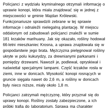
Policjanci z wydziału kryminalnego otrzymali informację o
uprawie konopi, która miała znajdować się w jednej z
miejscowości w gminie Majdan Królewski.
Funkcjonariusze sprawdzili zebrane w tej sprawie
informacje i odnaleźli nielegalną plantację. W miejscu
oddalonym od zabudowań policjanci znaleźli w sumie
181 krzaków marihuany. Jak się okazało, rośliny hodował
66-letni mieszkaniec Krosna, a uprawa znajdowała się w
gospodarstwie jego brata. Mężczyzna pielęgnował rośliny
ukryte w polu kukurydzy, za drewnianymi parkanami i
pomiędzy drzewami. Nawoził je, podlewał, opryskiwał i
naświetlał specjalnymi lampami. Część krzaków rosła w
ziemi, inne w donicach. Wysokość konopi rosnących w
gruncie sięgała nawet do 2,6 m, a rośliny w donicach
były nieco niższe, miały około 1,8 m.
Policjanci zatrzymali mężczyznę, który przyznał się do
uprawy konopi. Rośliny zostały zabezpieczone, a ich
próbki trafią do laboratorium. Sprawa ma charakter