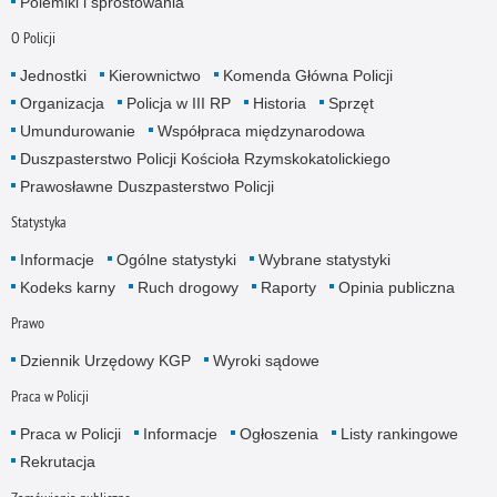
Polemiki i sprostowania
O Policji
Jednostki
Kierownictwo
Komenda Główna Policji
Organizacja
Policja w III RP
Historia
Sprzęt
Umundurowanie
Współpraca międzynarodowa
Duszpasterstwo Policji Kościoła Rzymskokatolickiego
Prawosławne Duszpasterstwo Policji
Statystyka
Informacje
Ogólne statystyki
Wybrane statystyki
Kodeks karny
Ruch drogowy
Raporty
Opinia publiczna
Prawo
Dziennik Urzędowy KGP
Wyroki sądowe
Praca w Policji
Praca w Policji
Informacje
Ogłoszenia
Listy rankingowe
Rekrutacja