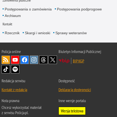
Zamówienia publiczne
Postępowania o zamówienia
Postępowania podprogowe
Archiwum
Kontakt
Rzecznik
Skargi i wnioski
Sprawy weteranów
Policja
online
Biuletyn Informacji Publicznej
BIP KGP
Redakcja serwisu
Dostępność
Kontakt z redakcją
Deklaracja dostępności
Nota prawna
Inne wersje portalu
Chcesz wykorzystać materiał
Wersja tekstowa
z serwisu Policja.pl.