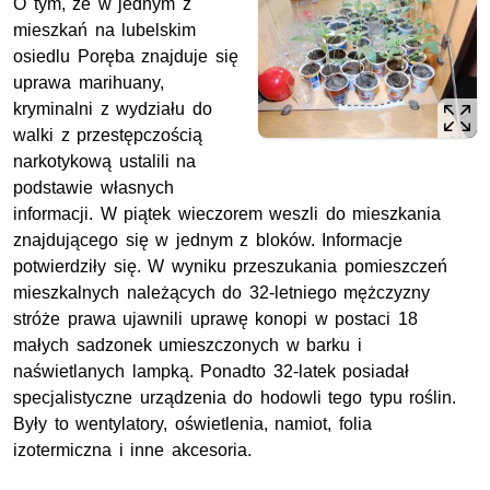
O tym, że w jednym z
mieszkań na lubelskim
osiedlu Poręba znajduje się
uprawa marihuany,
kryminalni z wydziału do
walki z przestępczością
narkotykową ustalili na
podstawie własnych
informacji. W piątek wieczorem weszli do mieszkania
znajdującego się w jednym z bloków. Informacje
potwierdziły się. W wyniku przeszukania pomieszczeń
mieszkalnych należących do 32-letniego mężczyzny
stróże prawa ujawnili uprawę konopi w postaci 18
małych sadzonek umieszczonych w barku i
naświetlanych lampką. Ponadto 32-latek posiadał
specjalistyczne urządzenia do hodowli tego typu roślin.
Były to wentylatory, oświetlenia, namiot, folia
izotermiczna i inne akcesoria.