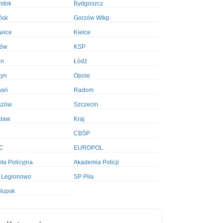
ystok
Bydgoszcz
ńsk
Gorzów Wlkp.
wice
Kielce
ków
KSP
in
Łódź
tyn
Opole
nań
Radom
szów
Szczecin
cław
Kraj
CBŚP
C
EUROPOL
ta Policyjna
Akademia Policji
 Legionowo
SP Piła
łupsk