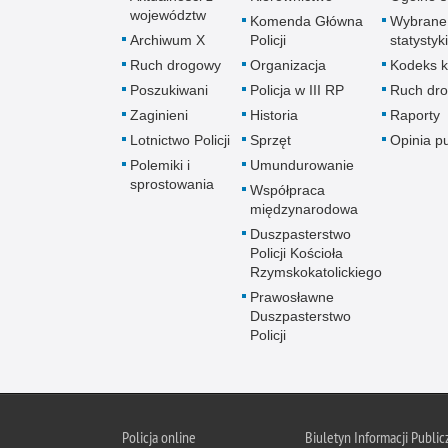
województw
Komenda Główna
Wybrane
Archiwum X
Policji
statystyki
Ruch drogowy
Organizacja
Kodeks k
Poszukiwani
Policja w III RP
Ruch dr
Zaginieni
Historia
Raporty
Lotnictwo Policji
Sprzęt
Opinia p
Polemiki i
Umundurowanie
sprostowania
Współpraca
międzynarodowa
Duszpasterstwo
Policji Kościoła
Rzymskokatolickiego
Prawosławne
Duszpasterstwo
Policji
Policja
online
Biuletyn Informacji Public