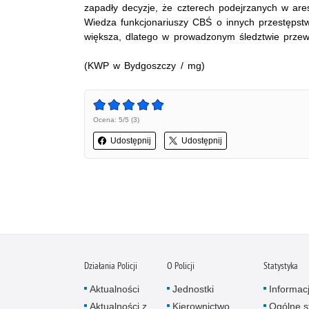
zapadły decyzje, że czterech podejrzanych w ares
Wiedza funkcjonariuszy CBŚ o innych przestępstw
większa, dlatego w prowadzonym śledztwie przewi
(KWP w Bydgoszczy / mg)
Ocena: 5/5 (3)
Udostępnij
Udostępnij
Działania Policji
O Policji
Statystyka
Aktualności
Jednostki
Informac
Aktualności z
Kierownictwo
Ogólne st