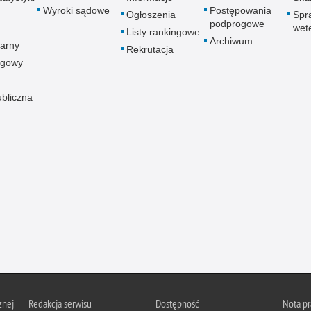
Wyroki sądowe
Postępowania
Ogłoszenia
Spr
podprogowe
wet
Listy rankingowe
Archiwum
arny
Rekrutacja
ogowy
ubliczna
znej
Redakcja serwisu
Dostępność
Nota p