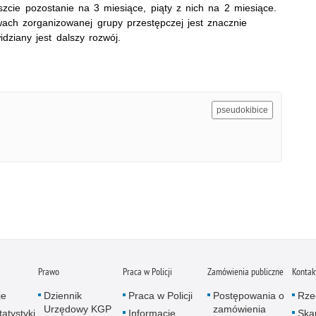
zcie pozostanie na 3 miesiące, piąty z nich na 2 miesiące.
ach zorganizowanej grupy przestępczej jest znacznie
dziany jest dalszy rozwój.
pseudokibice
Prawo
Praca w Policji
Zamówienia publiczne
Kontak
je
Dziennik
Praca w Policji
Postępowania o
Rze
Urzędowy KGP
zamówienia
atystyki
Informacje
Skar