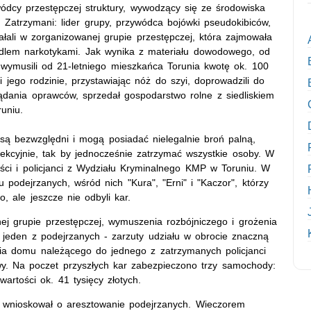
wódcy przestępczej struktury, wywodzący się ze środowiska
 Zatrzymani: lider grupy, przywódca bojówki pseudokibiców,
łali w zorganizowanej grupie przestępczej, która zajmowała
dlem narkotykami. Jak wynika z materiału dowodowego, od
e wymusili od 21-letniego mieszkańca Torunia kwotę ok. 100
 jego rodzinie, przystawiając nóż do szyi, doprowadzili do
 żądania oprawców, sprzedał gospodarstwo rolne z siedliskiem
uniu.
są bezwzględni i mogą posiadać nielegalnie broń palną,
ekcyjnie, tak by jednocześnie zatrzymać wszystkie osoby. W
oryści i policjanci z Wydziału Kryminalnego KMP w Toruniu. W
iu podejrzanych, wśród nich "Kura", "Erni" i "Kaczor", którzy
 ale jeszcze nie odbyli kar.
ej grupie przestępczej, wymuszenia rozbójniczego i grożenia
 jeden z podejrzanych - zarzuty udziału w obrocie znaczną
nia domu należącego do jednego z zatrzymanych policjanci
owy. Na poczet przyszłych kar zabezpieczono trzy samochody:
artości ok. 41 tysięcy złotych.
 wnioskował o aresztowanie podejrzanych. Wieczorem