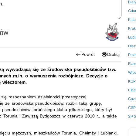
Biał
m.
Gda
Kato
Kra
ców
Lubl
Olsz
Powrót
Drukuj
Poz
Rze
zą wywodzącą się ze środowiska pseudokibiców tzw.
Wro
nych m.in. o wymuszenia rozbójnicze. Decyzje o
KGP
ę wieczorem.
CBZ
 się rozpoznaniem działalności przestępczej
Gaze
ę ze środowiska pseudokibiców, rozbili taką grupę,
CSP
 pseudokibiców toruńskiego klubu piłkarskiego, który był
 Torunia i Zawiszą Bydgoszcz w czerwcu 2010 r., a także
SP S
 pięciu mężczyzn, mieszkańców Torunia, Chełmży i Łubianki.