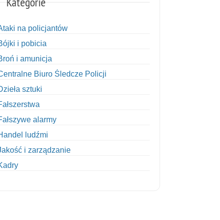
Kategorie
Ataki na policjantów
Bójki i pobicia
Broń i amunicja
Centralne Biuro Śledcze Policji
Dzieła sztuki
Fałszerstwa
Fałszywe alarmy
Handel ludźmi
Jakość i zarządzanie
Kadry
Kobiety w Policji
Korupcja
Kradzież