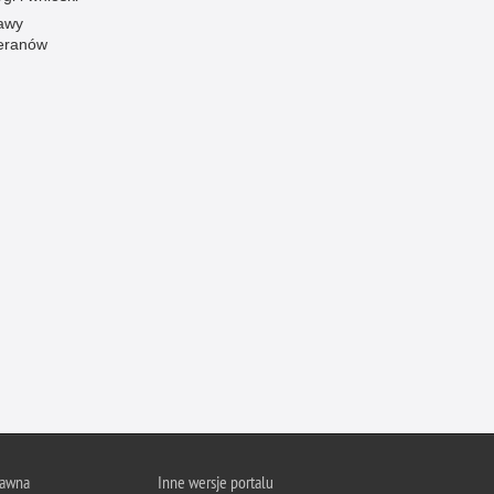
awy
Ofiarni i odważni
eranów
Opinia publiczna
Oszustwa
Pedofilia, pornografia dziecięca
Piractwo przemysłowe
Podrabianie znaków towarowych
Pogryzienia przez psy
Polemiki i sprostowania
Policja inaczej
Policjant z pasją
Porwania
Pożary i podpalenia
Pranie brudnych pieniędzy
Prawa człowieka
rawna
Inne wersje portalu