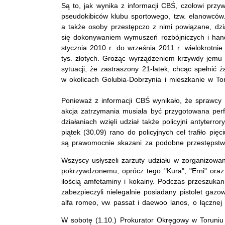
Są to, jak wynika z informacji CBŚ, czołowi przy
pseudokibiców klubu sportowego, tzw. elanowców.
a także osoby przestępczo z nimi powiązane, dzia
się dokonywaniem wymuszeń rozbójniczych i han
stycznia 2010 r. do września 2011 r. wielokrotni
tys. złotych. Grożąc wyrządzeniem krzywdy jemu i
sytuacji, że zastraszony 21-latek, chcąc spełnić
w okolicach Golubia-Dobrzynia i mieszkanie w Tor
Ponieważ z informacji CBŚ wynikało, że sprawcy 
akcja zatrzymania musiała być przygotowana perf
działaniach wzięli udział także policyjni antyterr
piątek (30.09) rano do policyjnych cel trafiło pięc
są prawomocnie skazani za podobne przestępstwo,
Wszyscy usłyszeli zarzuty udziału w zorganizowan
pokrzywdzonemu, oprócz tego "Kura", "Erni" oraz
ilością amfetaminy i kokainy. Podczas przeszuka
zabezpieczyli nielegalnie posiadany pistolet gaz
alfa romeo, vw passat i daewoo lanos, o łącznej w
W sobotę (1.10.) Prokurator Okręgowy w Toruniu