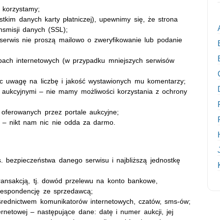
 korzystamy;
kim danych karty płatniczej), upewnimy się, że strona
nsmisji danych (SSL);
 serwis nie proszą mailowo o zweryfikowanie lub podanie
ach internetowych (w przypadku mniejszych serwisów
ąc uwagę na liczbę i jakość wystawionych mu komentarzy;
mi aukcyjnymi – nie mamy możliwości korzystania z ochrony
 oferowanych przez portale aukcyjne;
– nikt nam nic nie odda za darmo.
s. bezpieczeństwa danego serwisu i najbliższą jednostkę
ansakcją, tj. dowód przelewu na konto bankowe,
orespondencję ze sprzedawcą;
ednictwem komunikatorów internetowych, czatów, sms-ów;
rnetowej – następujące dane: datę i numer aukcji, jej