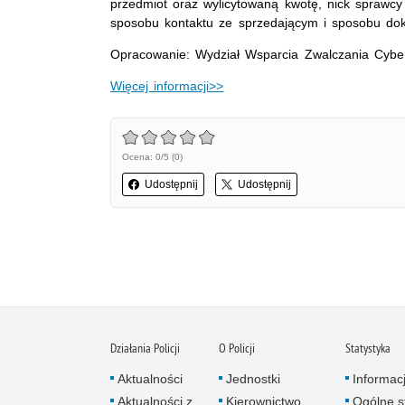
przedmiot oraz wylicytowaną kwotę, nick sprawcy
sposobu kontaktu ze sprzedającym i sposobu dok
Opracowanie: Wydział Wsparcia Zwalczania Cybe
Więcej informacji>>
Ocena: 0/5 (0)
Udostępnij
Udostępnij
Działania Policji
O Policji
Statystyka
Aktualności
Jednostki
Informac
Aktualności z
Kierownictwo
Ogólne st