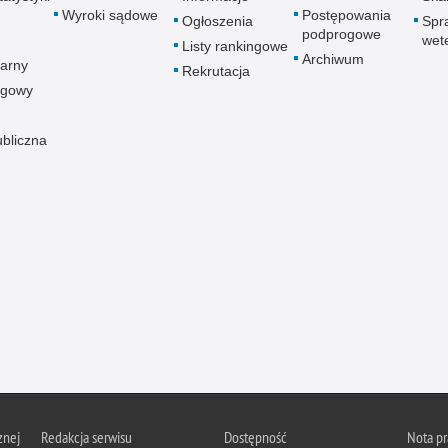
Wyroki sądowe
Postępowania
Ogłoszenia
Spr
podprogowe
wet
Listy rankingowe
Archiwum
arny
Rekrutacja
ogowy
ubliczna
znej
Redakcja serwisu
Dostępność
Nota p