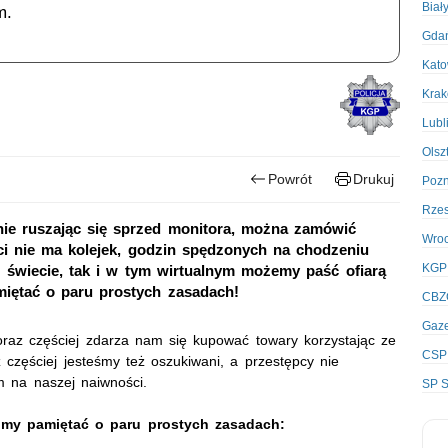
Biał
m.
Gda
Kato
Kra
Lubl
Olsz
Powrót
Drukuj
Poz
Rze
 nie ruszając się sprzed monitora, można zamówić
Wro
i nie ma kolejek, godzin spędzonych na chodzeniu
KGP
 świecie, tak i w tym wirtualnym możemy paść ofiarą
miętać o paru prostych zasadach!
CBZ
Gaze
Coraz częściej zdarza nam się kupować towary korzystając ze
CSP
z częściej jesteśmy też oszukiwani, a przestępcy nie
m na naszej naiwności.
SP S
imy pamiętać o paru prostych zasadach: