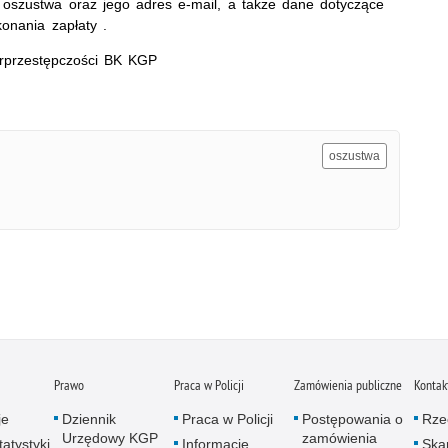
 oszustwa oraz jego adres e-mail, a także dane dotyczące
onania zapłaty .
rprzestępczości BK KGP
oszustwa
Prawo
Praca w Policji
Zamówienia publiczne
Kontak
je
Dziennik
Praca w Policji
Postępowania o
Rze
Urzędowy KGP
zamówienia
atystyki
Informacje
Skar