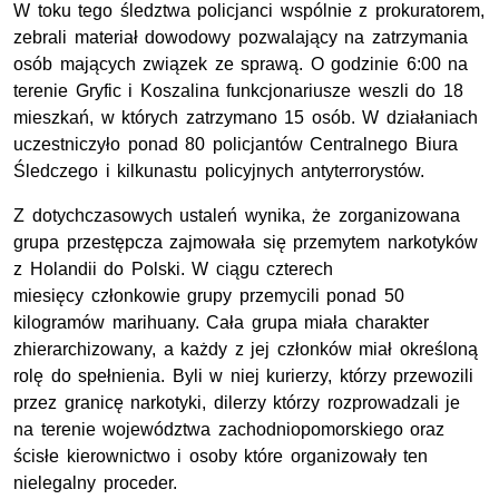
W toku tego śledztwa policjanci wspólnie z prokuratorem,
zebrali materiał dowodowy pozwalający na zatrzymania
osób mających związek ze sprawą. O godzinie 6:00 na
terenie Gryfic i Koszalina funkcjonariusze weszli do 18
mieszkań, w których zatrzymano 15 osób. W działaniach
uczestniczyło ponad 80 policjantów Centralnego Biura
Śledczego i kilkunastu policyjnych antyterrorystów.
Z dotychczasowych ustaleń wynika, że zorganizowana
grupa przestępcza zajmowała się przemytem narkotyków
z Holandii do Polski. W ciągu czterech
miesięcy członkowie grupy przemycili ponad 50
kilogramów marihuany. Cała grupa miała charakter
zhierarchizowany, a każdy z jej członków miał określoną
rolę do spełnienia. Byli w niej kurierzy, którzy przewozili
przez granicę narkotyki, dilerzy którzy rozprowadzali je
na terenie województwa zachodniopomorskiego oraz
ścisłe kierownictwo i osoby które organizowały ten
nielegalny proceder.