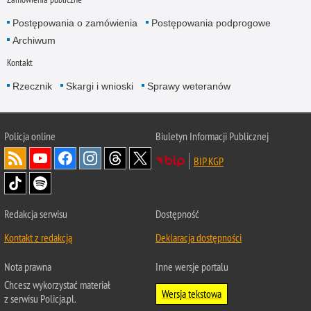
Postępowania o zamówienia
Postępowania podprogowe
Archiwum
Kontakt
Rzecznik
Skargi i wnioski
Sprawy weteranów
Policja
online
Biuletyn Informacji Publicznej
BIP KGP
Redakcja serwisu
Dostępność
Kontakt z redakcją
Deklaracja dostępności
Nota prawna
Inne wersje portalu
Chcesz wykorzystać materiał
Wersja tekstowa
z serwisu Policja.pl.