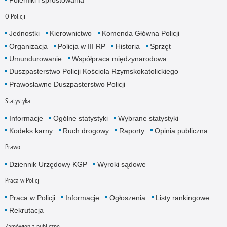
Polemiki i sprostowania
O Policji
Jednostki
Kierownictwo
Komenda Główna Policji
Organizacja
Policja w III RP
Historia
Sprzęt
Umundurowanie
Współpraca międzynarodowa
Duszpasterstwo Policji Kościoła Rzymskokatolickiego
Prawosławne Duszpasterstwo Policji
Statystyka
Informacje
Ogólne statystyki
Wybrane statystyki
Kodeks karny
Ruch drogowy
Raporty
Opinia publiczna
Prawo
Dziennik Urzędowy KGP
Wyroki sądowe
Praca w Policji
Praca w Policji
Informacje
Ogłoszenia
Listy rankingowe
Rekrutacja
Zamówienia publiczne