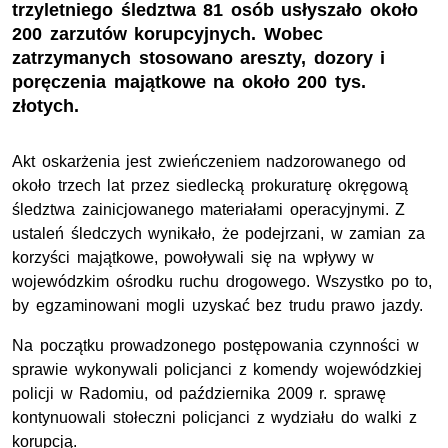
trzyletniego śledztwa 81 osób usłyszało około
200 zarzutów korupcyjnych. Wobec
zatrzymanych stosowano areszty, dozory i
poręczenia majątkowe na około 200 tys.
złotych.
Akt oskarżenia jest zwieńczeniem nadzorowanego od
około trzech lat przez siedlecką prokuraturę okręgową
śledztwa zainicjowanego materiałami operacyjnymi. Z
ustaleń śledczych wynikało, że podejrzani, w zamian za
korzyści majątkowe, powoływali się na wpływy w
wojewódzkim ośrodku ruchu drogowego. Wszystko po to,
by egzaminowani mogli uzyskać bez trudu prawo jazdy.
Na początku prowadzonego postępowania czynności w
sprawie wykonywali policjanci z komendy wojewódzkiej
policji w Radomiu, od października 2009 r. sprawę
kontynuowali stołeczni policjanci z wydziału do walki z
korupcją.