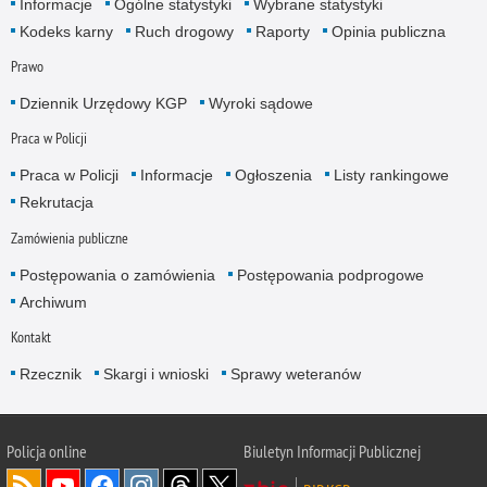
Informacje
Ogólne statystyki
Wybrane statystyki
Kodeks karny
Ruch drogowy
Raporty
Opinia publiczna
Prawo
Dziennik Urzędowy KGP
Wyroki sądowe
Praca w Policji
Praca w Policji
Informacje
Ogłoszenia
Listy rankingowe
Rekrutacja
Zamówienia publiczne
Postępowania o zamówienia
Postępowania podprogowe
Archiwum
Kontakt
Rzecznik
Skargi i wnioski
Sprawy weteranów
Policja
online
Biuletyn Informacji Publicznej