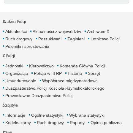
Działania Policji
Aktualności
Aktualności z województw
Archiwum X
Ruch drogowy
Poszukiwani
Zaginieni
Lotnictwo Policji
Polemiki i sprostowania
O Policji
Jednostki
Kierownictwo
Komenda Główna Policji
Organizacja
Policja w III RP
Historia
Sprzęt
Umundurowanie
Współpraca międzynarodowa
Duszpasterstwo Policji Kościoła Rzymskokatolickiego
Prawosławne Duszpasterstwo Policji
Statystyka
Informacje
Ogólne statystyki
Wybrane statystyki
Kodeks karny
Ruch drogowy
Raporty
Opinia publiczna
Prawo