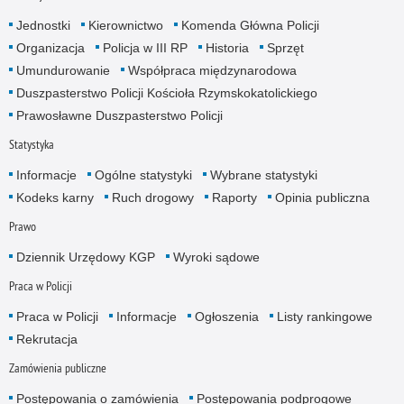
Jednostki
Kierownictwo
Komenda Główna Policji
Organizacja
Policja w III RP
Historia
Sprzęt
Umundurowanie
Współpraca międzynarodowa
Duszpasterstwo Policji Kościoła Rzymskokatolickiego
Prawosławne Duszpasterstwo Policji
Statystyka
Informacje
Ogólne statystyki
Wybrane statystyki
Kodeks karny
Ruch drogowy
Raporty
Opinia publiczna
Prawo
Dziennik Urzędowy KGP
Wyroki sądowe
Praca w Policji
Praca w Policji
Informacje
Ogłoszenia
Listy rankingowe
Rekrutacja
Zamówienia publiczne
Postępowania o zamówienia
Postępowania podprogowe