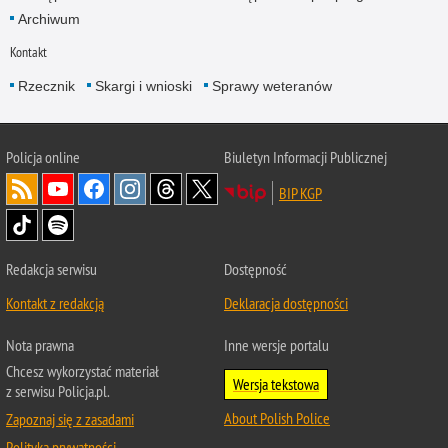
Archiwum
Kontakt
Rzecznik
Skargi i wnioski
Sprawy weteranów
Policja
online
Biuletyn Informacji Publicznej
BIP KGP
Redakcja serwisu
Dostępność
Kontakt z redakcją
Deklaracja dostępności
Nota prawna
Inne wersje portalu
Chcesz wykorzystać materiał
Wersja tekstowa
z serwisu Policja.pl.
About Polish Police
Zapoznaj się z zasadami
Polityka prywatności