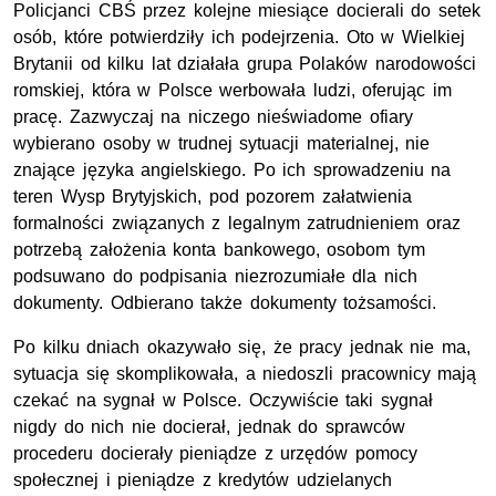
Policjanci CBŚ przez kolejne miesiące docierali do setek
osób, które potwierdziły ich podejrzenia. Oto w Wielkiej
Brytanii od kilku lat działała grupa Polaków narodowości
romskiej, która w Polsce werbowała ludzi, oferując im
pracę. Zazwyczaj na niczego nieświadome ofiary
wybierano osoby w trudnej sytuacji materialnej, nie
znające języka angielskiego. Po ich sprowadzeniu na
teren Wysp Brytyjskich, pod pozorem załatwienia
formalności związanych z legalnym zatrudnieniem oraz
potrzebą założenia konta bankowego, osobom tym
podsuwano do podpisania niezrozumiałe dla nich
dokumenty. Odbierano także dokumenty tożsamości.
Po kilku dniach okazywało się, że pracy jednak nie ma,
sytuacja się skomplikowała, a niedoszli pracownicy mają
czekać na sygnał w Polsce. Oczywiście taki sygnał
nigdy do nich nie docierał, jednak do sprawców
procederu docierały pieniądze z urzędów pomocy
społecznej i pieniądze z kredytów udzielanych