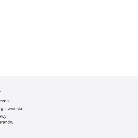
Kradzieże z włamaniem
Kultura
Logistyka, wyposażenie
Materiały wybuchowe
Nagrodzeni policjanci
Napady na banki
Napady na taksówkarzy
Napady na tiry
Nielegalny handel farmaceutykami
Nietrzeźwi kierujący
t
Nietrzeźwi opiekunowie
cznik
gi i wnioski
Nietrzeźwi pracownicy
awy
Niszczenie mienia
eranów
Nowoczesne technologie w pracy Policji
Odpowiedzialność majątkowa Policji