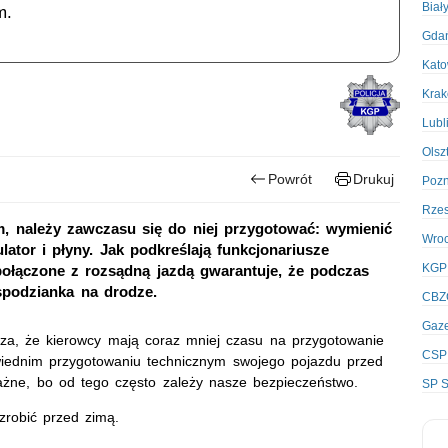
Biał
m.
Gda
Kato
Kra
Lubl
Olsz
Powrót
Drukuj
Poz
Rze
m, należy zawczasu się do niej przygotować: wymienić
Wro
ator i płyny. Jak podkreślają funkcjonariusze
KGP
ołączone z rozsądną jazdą gwarantuje, że podczas
spodzianka na drodze.
CBZ
Gaze
cza, że kierowcy mają coraz mniej czasu na przygotowanie
CSP
owiednim przygotowaniu technicznym swojego pojazdu przed
żne, bo od tego często zależy nasze bezpieczeństwo.
SP S
zrobić przed zimą.