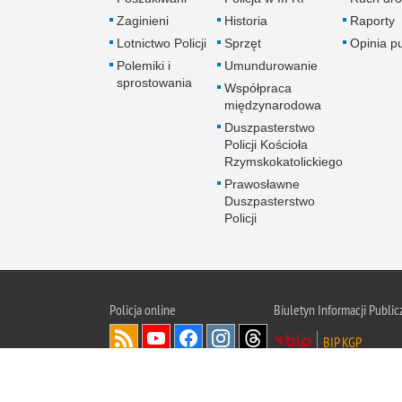
Zaginieni
Historia
Raporty
Lotnictwo Policji
Sprzęt
Opinia p
Polemiki i
Umundurowanie
sprostowania
Współpraca
międzynarodowa
Duszpasterstwo
Policji Kościoła
Rzymskokatolickiego
Prawosławne
Duszpasterstwo
Policji
Policja
online
Biuletyn Informacji Public
BIP KGP