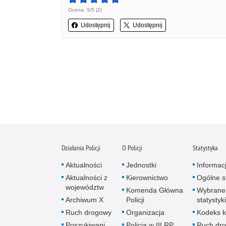
Ocena: 5/5 (2)
Udostępnij
Udostępnij
Działania Policji
O Policji
Statystyka
Aktualności
Jednostki
Informac
Aktualności z
Kierownictwo
Ogólne st
województw
Komenda Główna
Wybrane
Archiwum X
Policji
statystyki
Ruch drogowy
Organizacja
Kodeks k
Poszukiwani
Policja w III RP
Ruch dr