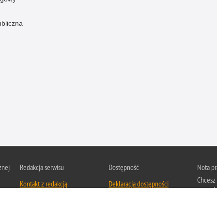
ubliczna
znej
Redakcja serwisu
Dostępność
Nota p
Chcesz 
Kontakt z redakcją
Deklaracja dostępności
z serwis
Zapozna
Polityk