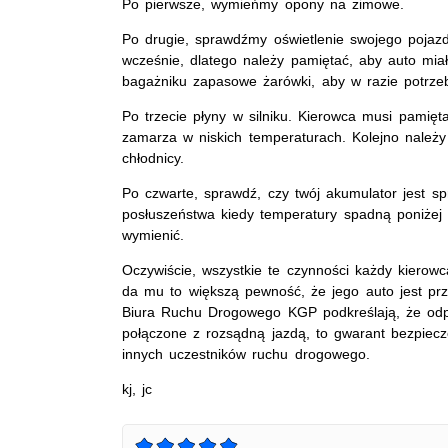
Po pierwsze, wymieńmy opony na zimowe.
Po drugie, sprawdźmy oświetlenie swojego pojazd
wcześnie, dlatego należy pamiętać, aby auto mi
bagażniku zapasowe żarówki, aby w razie potrzeb
Po trzecie płyny w silniku. Kierowca musi pamięt
zamarza w niskich temperaturach. Kolejno należy 
chłodnicy.
Po czwarte, sprawdź, czy twój akumulator jest 
posłuszeństwa kiedy temperatury spadną poniżej 
wymienić.
Oczywiście, wszystkie te czynności każdy kierow
da mu to większą pewność, że jego auto jest prz
Biura Ruchu Drogowego KGP podkreślają, że odp
połączone z rozsądną jazdą, to gwarant bezpiecze
innych uczestników ruchu drogowego.
kj, jc