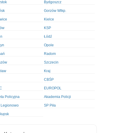
ystok
Bydgoszcz
ńsk
Gorzów Wlkp.
wice
Kielce
ków
KSP
in
Łódź
tyn
Opole
nań
Radom
szów
Szczecin
cław
Kraj
CBŚP
C
EUROPOL
ta Policyjna
Akademia Policji
 Legionowo
SP Piła
łupsk