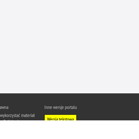
Ofiarni i odważni
Opinia publiczna
Oszustwa
Pedofilia, pornografia dziecięca
Piractwo przemysłowe
Podrabianie znaków towarowych
Pogryzienia przez psy
Polemiki i sprostowania
Policja inaczej
Policjant z pasją
Porwania
rawna
Inne wersje portalu
wykorzystać materiał
Pożary i podpalenia
Wersja tekstowa
u Policja.pl.
Pranie brudnych pieniędzy
About Polish Police
j się z zasadami
Prawa człowieka
a prywatności