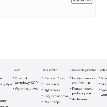
ruch drogowy
Prawo
Praca w Policji
Zamówienia publiczne
Kontak
je
Dziennik
Praca w Policji
Postępowania o
Rze
Urzędowy KGP
zamówienia
atystyki
Informacje
Skar
Wyroki sądowe
Postępowania
Ogłoszenia
Spr
podprogowe
wet
Listy rankingowe
Archiwum
arny
Rekrutacja
ogowy