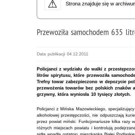
Strona znajduje się w archiwu
Przewoziła samochodem 635 litr
Data publikacji 04.12.2011
Policjanci z wydziału do walki z przestępcz
litrów spirytusu, które przewoziła samochode
Trefny towar zabezpieczono w depozycie poli
przewożenia towarów bez polskich znaków a
grzywny, która wyniosła 10 tysięcy złotych.
Policjanci z Mińska Mazowieckiego, specjalizujący
alkoholowej przestępczości, nie odpuszczają kur
przez powiat miński. Funkcjonariusze kilka razy 
różnych miejscach powiatu i kontrolują podejrza
sidła wpadła ostatnio mieszkanka Białej Podlaskiej