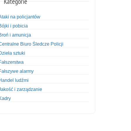
Kategorie
Ataki na policjantów
Bójki i pobicia
Broń i amunicja
Centralne Biuro Śledcze Policji
Dzieła sztuki
Fałszerstwa
Fałszywe alarmy
Handel ludźmi
Jakość i zarządzanie
Kadry
Kobiety w Policji
Korupcja
Kradzież