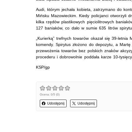
Audi, którym jechała kobieta, zatrzymano do kont
Mińsku Mazowieckim. Kiedy policjanci otworzyli dr
kilka rzędów plastikowych pięciolitrowych baniakó
127 baniaków, co dało w sumie 635 litrów spirytu
„Kurierką” trefnych towarów okazał się 39-letnia 
komendy. Spirytus złożono do depozytu, a Martę 
przewożenia towarów bez polskich znaków akcyzy 
procederu i dobrowolnie poddała karze 10-tysięcy
KSP/gp
Ocena: 0/5 (0)
Udostępnij
Udostępnij