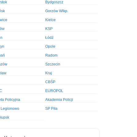
ystok
Bydgoszcz
ńsk
Gorzów Wlkp.
wice
Kielce
ków
KSP
in
Łódź
tyn
Opole
nań
Radom
szów
Szczecin
cław
Kraj
CBŚP
C
EUROPOL
ta Policyjna
Akademia Policji
 Legionowo
SP Piła
łupsk