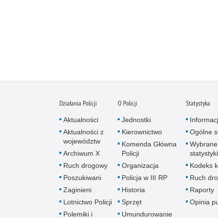
Działania Policji
O Policji
Statystyka
Aktualności
Jednostki
Informac
Aktualności z
Kierownictwo
Ogólne st
województw
Komenda Główna
Wybrane
Archiwum X
Policji
statystyki
Ruch drogowy
Organizacja
Kodeks k
Poszukiwani
Policja w III RP
Ruch dr
Zaginieni
Historia
Raporty
Lotnictwo Policji
Sprzęt
Opinia p
Polemiki i
Umundurowanie