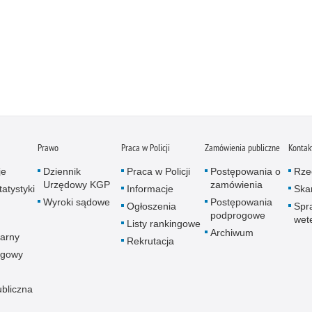
Prawo
Praca w Policji
Zamówienia publiczne
Kontak
je
Dziennik
Praca w Policji
Postępowania o
Rze
Urzędowy KGP
zamówienia
atystyki
Informacje
Skar
Wyroki sądowe
Postępowania
Ogłoszenia
Spr
podprogowe
wet
Listy rankingowe
Archiwum
arny
Rekrutacja
ogowy
ubliczna