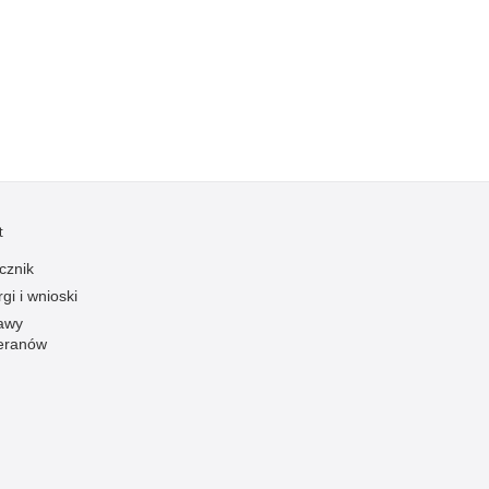
Kradzieże z włamaniem
Kultura
Logistyka, wyposażenie
Materiały wybuchowe
Nagrodzeni policjanci
Napady na banki
Napady na taksówkarzy
t
Napady na tiry
cznik
Nielegalny handel farmaceutykami
gi i wnioski
Nietrzeźwi kierujący
awy
eranów
Nietrzeźwi opiekunowie
Nietrzeźwi pracownicy
Niszczenie mienia
Nowoczesne technologie w pracy Policji
Odpowiedzialność majątkowa Policji