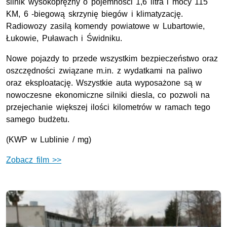
silnik wysokoprężny o pojemności 1,6 litra i mocy 115
KM, 6 -biegową skrzynię biegów i klimatyzację.
Radiowozy zasilą komendy powiatowe w Lubartowie,
Łukowie, Puławach i Świdniku.
Nowe pojazdy to przede wszystkim bezpieczeństwo oraz
oszczędności związane m.in. z wydatkami na paliwo
oraz eksploatację. Wszystkie auta wyposażone są w
nowoczesne ekonomiczne silniki diesla, co pozwoli na
przejechanie większej ilości kilometrów w ramach tego
samego budżetu.
(KWP w Lublinie / mg)
Zobacz film >>