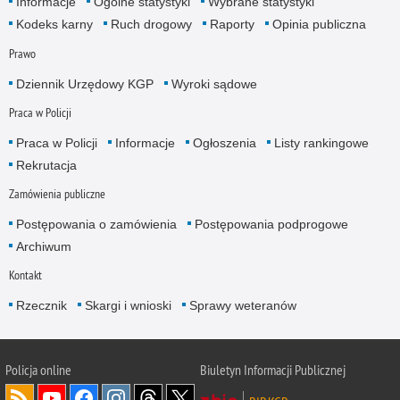
Informacje
Ogólne statystyki
Wybrane statystyki
Kodeks karny
Ruch drogowy
Raporty
Opinia publiczna
Prawo
Dziennik Urzędowy KGP
Wyroki sądowe
Praca w Policji
Praca w Policji
Informacje
Ogłoszenia
Listy rankingowe
Rekrutacja
Zamówienia publiczne
Postępowania o zamówienia
Postępowania podprogowe
Archiwum
Kontakt
Rzecznik
Skargi i wnioski
Sprawy weteranów
Policja
online
Biuletyn Informacji Publicznej