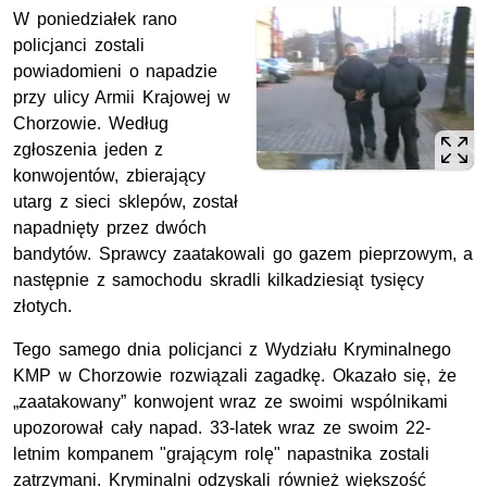
W poniedziałek rano
policjanci zostali
powiadomieni o napadzie
przy ulicy Armii Krajowej w
Chorzowie. Według
zgłoszenia jeden z
konwojentów, zbierający
utarg z sieci sklepów, został
napadnięty przez dwóch
bandytów. Sprawcy zaatakowali go gazem pieprzowym, a
następnie z samochodu skradli kilkadziesiąt tysięcy
złotych.
Tego samego dnia policjanci z Wydziału Kryminalnego
KMP w Chorzowie rozwiązali zagadkę. Okazało się, że
„zaatakowany” konwojent wraz ze swoimi wspólnikami
upozorował cały napad. 33-latek wraz ze swoim 22-
letnim kompanem "grającym rolę" napastnika zostali
zatrzymani. Kryminalni odzyskali również większość