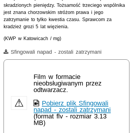
skradzionych pieniędzy. Tożsamość trzeciego wspólnika
jest znana chorzowskim stróżom prawa i jego
zatrzymanie to tylko kwestia czasu. Sprawcom za
kradzież grozi 5 lat więzienia.
(KWP w Katowicach / mg)
Film
Sfingowali napad - zostali zatrzymani
Opis filmu: napady, napad
Film w formacie
nieobsługiwanym przez
odtwarzacz.
Pobierz plik Sfingowali
napad - zostali zatrzymani
(format flv - rozmiar 3.13
MB)