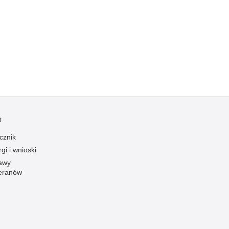
Kradzieże z włamaniem
Kultura
Logistyka, wyposażenie
Materiały wybuchowe
Nagrodzeni policjanci
Napady na banki
Napady na taksówkarzy
Napady na tiry
t
Nielegalny handel farmaceutykami
cznik
Nietrzeźwi kierujący
gi i wnioski
awy
Nietrzeźwi opiekunowie
eranów
Nietrzeźwi pracownicy
Niszczenie mienia
Nowoczesne technologie w pracy Policji
Odpowiedzialność majątkowa Policji