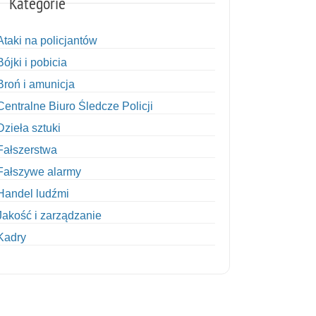
Kategorie
Ataki na policjantów
Bójki i pobicia
Broń i amunicja
Centralne Biuro Śledcze Policji
Dzieła sztuki
Fałszerstwa
Fałszywe alarmy
Handel ludźmi
Jakość i zarządzanie
Kadry
Kobiety w Policji
Korupcja
Kradzież