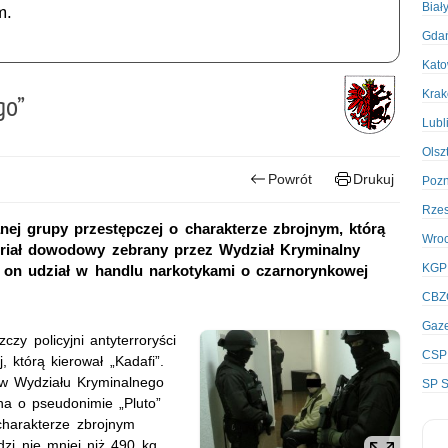
Biał
m.
Gda
Kato
Kra
go”
Lubl
Olsz
Powrót
Drukuj
Poz
Rze
ej grupy przestępczej o charakterze zbrojnym, którą
Wro
ateriał dowodowy zebrany przez Wydział Kryminalny
KGP
on udział w handlu narkotykami o czarnorynkowej
CBZ
Gaze
zy policyjni antyterroryści
CSP
, którą kierował „Kadafi”.
ów Wydziału Kryminalnego
SP S
a o pseudonimie „Pluto”
charakterze zbrojnym
zi nie mniej niż 490 kg