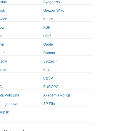
ystok
Bydgoszcz
ńsk
Gorzów Wlkp.
wice
Kielce
ków
KSP
in
Łódź
tyn
Opole
nań
Radom
szów
Szczecin
cław
Kraj
CBŚP
C
EUROPOL
ta Policyjna
Akademia Policji
 Legionowo
SP Piła
łupsk