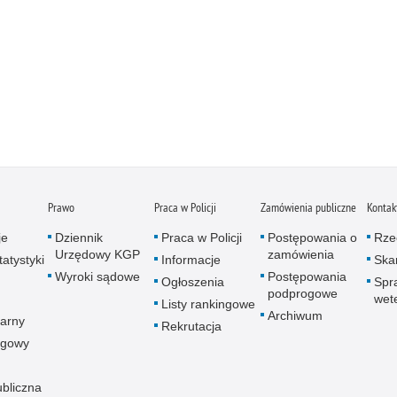
Prawo
Praca w Policji
Zamówienia publiczne
Kontak
je
Dziennik
Praca w Policji
Postępowania o
Rze
Urzędowy KGP
zamówienia
atystyki
Informacje
Skar
Wyroki sądowe
Postępowania
Ogłoszenia
Spr
podprogowe
wet
Listy rankingowe
Archiwum
arny
Rekrutacja
ogowy
ubliczna