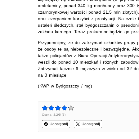
amfetaminy, ponad 340 kg marihuany oraz 300 tys
czarnorynkowej wartości ponad 21,5 mln złotych)
oraz czerpaniem korzyści z prostytucji. Na czele 
ustaleń śledczych, stał bydgoszczanin o pseudoni
zakładu karnego. Teraz prokurator będzie go przes
Przypomnijmy, że do zatrzymań członków grupy prz
że osoby te są niebezpieczne i bezwzględne. Akcj
także policjantów z Biura Operacji Antyterrorysty
weszli do ponad 10 mieszkań i różnych zabudowa
Zatrzymali łącznie 6 mężczyzn w wieku od 32 do 
na 3 miesiące.
(KWP w Bydgoszczy / mg)
Ocena: 4.2/5 (5)
Udostępnij
Udostępnij