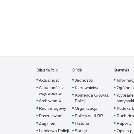
Działania Policji
O Policji
Statystyka
Aktualności
Jednostki
Informac
Aktualności z
Kierownictwo
Ogólne st
województw
Komenda Główna
Wybrane
Archiwum X
Policji
statystyki
Ruch drogowy
Organizacja
Kodeks k
Poszukiwani
Policja w III RP
Ruch dr
Zaginieni
Historia
Raporty
Lotnictwo Policji
Sprzęt
Opinia p