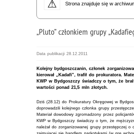
Strona znajduje się w archiwu
„Pluto” członkiem grupy „Kadafie
Data publikacji 28.12.2011
Kolejny bydgoszczanin, członek zorganizowan
kierował „Kadafi”, trafił do prokuratora. M
KWP w Bydgoszczy świadczy o tym, że brał 
wartości ponad 21,5 mln złotych.
Dziś (28.12) do Prokuratury Okręgowej w Bydgoszc
doprowadzili kolejnego członka grupy przestępczej
Materiał dowodowy zgromadzony przez policjant
KWP w Bydgoszczy świadczy o tym, że mężczyzn
należał do zorganizowanej grupy przestępczej o 
zajmującej się handlem narkotykami (w grę wchod