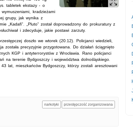
. tabletek ekstazy - o
, wymuszeniami, kradzieżami
tej grupy, jak wynika z
mie „Kadafi”. „Pluto” został doprowadzony do prokuratury z
łuchiwał i zdecyduje, jakie postawi zarzuty.
estępczej doszło we wtorek (20.12). Policjanci wiedzieli,
a została precyzyjnie przygotowana. Do działań ściągnięto
cznych KGP i antyterrorystów z Wrocławia. Rano policjanci
ń na terenie Bydgoszczy i województwa dolnośląskiego.
43 lat, mieszkańców Bydgoszczy, którzy zostali aresztowani
narkotyki
przestępczość zorganizowana