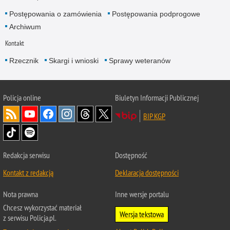
Postępowania o zamówienia
Postępowania podprogowe
Archiwum
Kontakt
Rzecznik
Skargi i wnioski
Sprawy weteranów
Policja
online
Biuletyn Informacji Publicznej
BIP KGP
Redakcja serwisu
Dostępność
Kontakt z redakcją
Deklaracja dostępności
Nota prawna
Inne wersje portalu
Chcesz wykorzystać materiał
Wersja tekstowa
z serwisu Policja.pl.