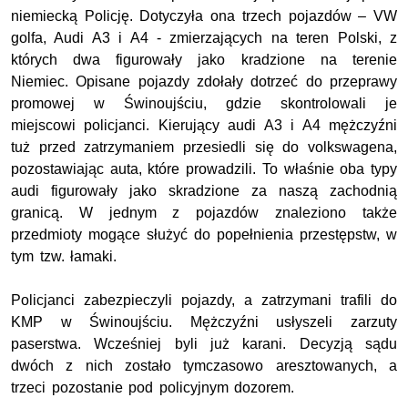
niemiecką Policję. Dotyczyła ona trzech pojazdów – VW
golfa, Audi A3 i A4 - zmierzających na teren Polski, z
których dwa figurowały jako kradzione na terenie
Niemiec. Opisane pojazdy zdołały dotrzeć do przeprawy
promowej w Świnoujściu, gdzie skontrolowali je
miejscowi policjanci. Kierujący audi A3 i A4 mężczyźni
tuż przed zatrzymaniem przesiedli się do volkswagena,
pozostawiając auta, które prowadzili. To właśnie oba typy
audi figurowały jako skradzione za naszą zachodnią
granicą. W jednym z pojazdów znaleziono także
przedmioty mogące służyć do popełnienia przestępstw, w
tym tzw. łamaki.
Policjanci zabezpieczyli pojazdy, a zatrzymani trafili do
KMP w Świnoujściu. Mężczyźni usłyszeli zarzuty
paserstwa. Wcześniej byli już karani. Decyzją sądu
dwóch z nich zostało tymczasowo aresztowanych, a
trzeci pozostanie pod policyjnym dozorem.