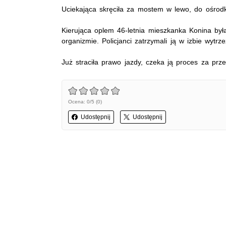
Uciekająca skręciła za mostem w lewo, do ośro
Kierująca oplem 46-letnia mieszkanka Konina był
organizmie. Policjanci zatrzymali ją w izbie wytr
Już straciła prawo jazdy, czeka ją proces za pr
Ocena: 0/5 (0)
Udostępnij
Udostępnij