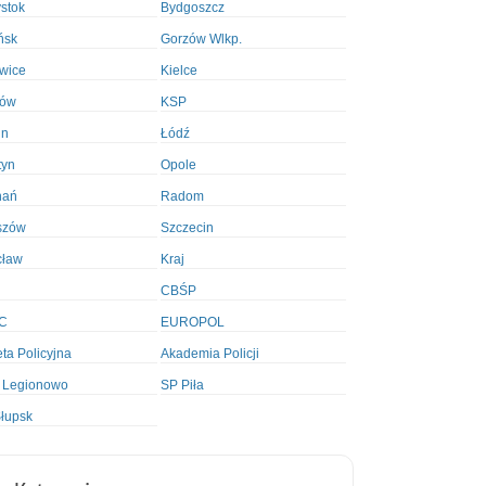
ystok
Bydgoszcz
ńsk
Gorzów Wlkp.
wice
Kielce
ków
KSP
in
Łódź
tyn
Opole
nań
Radom
szów
Szczecin
cław
Kraj
CBŚP
C
EUROPOL
ta Policyjna
Akademia Policji
 Legionowo
SP Piła
łupsk