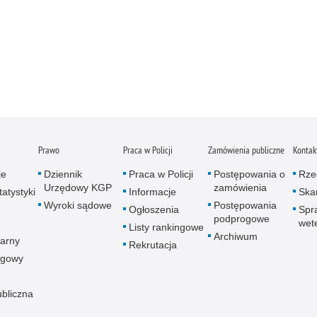
Prawo
Praca w Policji
Zamówienia publiczne
Kontak
je
Dziennik
Praca w Policji
Postępowania o
Rze
Urzędowy KGP
zamówienia
atystyki
Informacje
Skar
Wyroki sądowe
Postępowania
Ogłoszenia
Spr
podprogowe
wet
Listy rankingowe
Archiwum
arny
Rekrutacja
ogowy
ubliczna