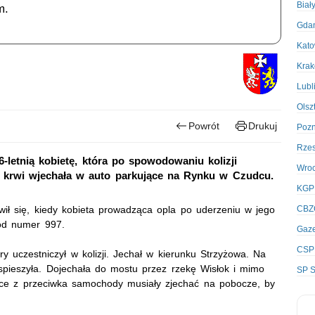
Biał
m.
Gda
Kato
Kra
Lubl
Olsz
Powrót
Drukuj
Poz
Rze
6-letnią kobietę, która po spowodowaniu kolizji
Wro
e krwi wjechała w auto parkujące na Rynku w Czudcu.
KGP
iwił się, kiedy kobieta prowadząca opla po uderzeniu w jego
CBZ
od numer 997.
Gaze
CSP
ry uczestniczył w kolizji. Jechał w kierunku Strzyżowa. Na
yspieszyła. Dojechała do mostu przez rzekę Wisłok i mimo
SP S
ące z przeciwka samochody musiały zjechać na pobocze, by