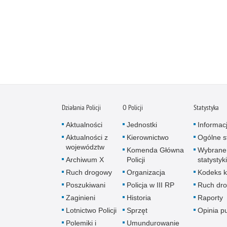
Działania Policji
O Policji
Statystyka
Aktualności
Jednostki
Informac
Aktualności z
Kierownictwo
Ogólne st
województw
Komenda Główna
Wybrane
Archiwum X
Policji
statystyki
Ruch drogowy
Organizacja
Kodeks k
Poszukiwani
Policja w III RP
Ruch dr
Zaginieni
Historia
Raporty
Lotnictwo Policji
Sprzęt
Opinia p
Polemiki i
Umundurowanie