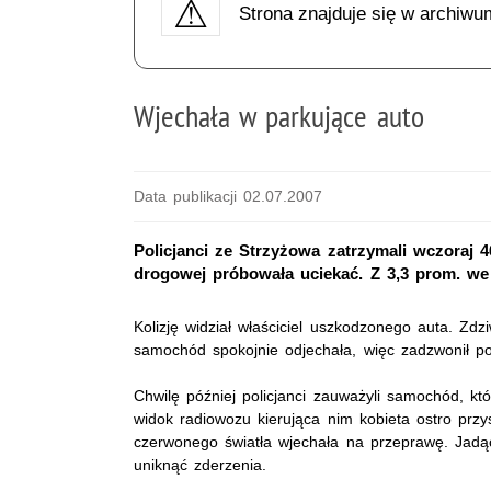
Strona znajduje się w archiwu
Wjechała w parkujące auto
Data publikacji 02.07.2007
Policjanci ze Strzyżowa zatrzymali wczoraj 4
drogowej próbowała uciekać. Z 3,3 prom. w
Kolizję widział właściciel uszkodzonego auta. Zdz
samochód spokojnie odjechała, więc zadzwonił p
Chwilę później policjanci zauważyli samochód, któ
widok radiowozu kierująca nim kobieta ostro prz
czerwonego światła wjechała na przeprawę. Jad
uniknąć zderzenia.