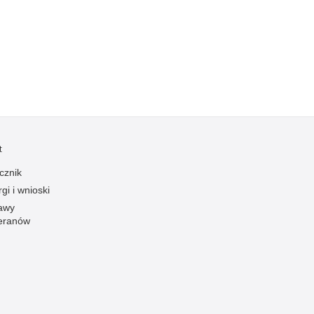
Kradzieże z włamaniem
Kultura
Logistyka, wyposażenie
Materiały wybuchowe
Nagrodzeni policjanci
Napady na banki
Napady na taksówkarzy
t
Napady na tiry
cznik
Nielegalny handel farmaceutykami
gi i wnioski
Nietrzeźwi kierujący
awy
eranów
Nietrzeźwi opiekunowie
Nietrzeźwi pracownicy
Niszczenie mienia
Nowoczesne technologie w pracy Policji
Odpowiedzialność majątkowa Policji