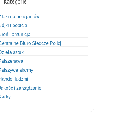
Kategorie
Ataki na policjantów
Bójki i pobicia
Broń i amunicja
Centralne Biuro Śledcze Policji
Dzieła sztuki
Fałszerstwa
Fałszywe alarmy
Handel ludźmi
Jakość i zarządzanie
Kadry
Kobiety w Policji
Korupcja
Kradzież