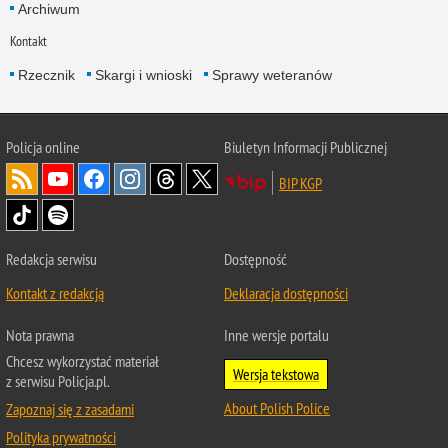
Archiwum
Kontakt
Rzecznik
Skargi i wnioski
Sprawy weteranów
Policja
online
Biuletyn Informacji Publicznej
BIP KGP
Redakcja serwisu
Dostępność
Kontakt z redakcją
Deklaracja dostępności
Nota prawna
Inne wersje portalu
Chcesz wykorzystać materiał
Wersja tekstowa
z serwisu Policja.pl.
About Polish Police
Zapoznaj się z zasadami
Polityka prywatności