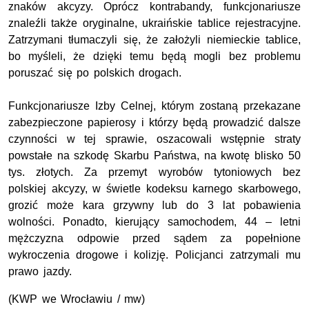
znaków akcyzy. Oprócz kontrabandy, funkcjonariusze
znaleźli także oryginalne, ukraińskie tablice rejestracyjne.
Zatrzymani tłumaczyli się, że założyli niemieckie tablice,
bo myśleli, że dzięki temu będą mogli bez problemu
poruszać się po polskich drogach.
Funkcjonariusze Izby Celnej, którym zostaną przekazane
zabezpieczone papierosy i którzy będą prowadzić dalsze
czynności w tej sprawie, oszacowali wstępnie straty
powstałe na szkodę Skarbu Państwa, na kwotę blisko 50
tys. złotych. Za przemyt wyrobów tytoniowych bez
polskiej akcyzy, w świetle kodeksu karnego skarbowego,
grozić może kara grzywny lub do 3 lat pobawienia
wolności. Ponadto, kierujący samochodem, 44 – letni
mężczyzna odpowie przed sądem za popełnione
wykroczenia drogowe i kolizję. Policjanci zatrzymali mu
prawo jazdy.
(KWP we Wrocławiu / mw)