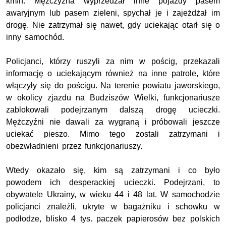
km/h. Mężczyzna wyprzedzał inne pojazdy pasem
awaryjnym lub pasem zieleni, spychał je i zajeżdżał im
drogę. Nie zatrzymał się nawet, gdy uciekając otarł się o
inny samochód.
Policjanci, którzy ruszyli za nim w pościg, przekazali
informację o uciekającym również na inne patrole, które
włączyły się do pościgu. Na terenie powiatu jaworskiego,
w okolicy zjazdu na Budziszów Wielki, funkcjonariusze
zablokowali podejrzanym dalszą drogę ucieczki.
Mężczyźni nie dawali za wygraną i próbowali jeszcze
uciekać pieszo. Mimo tego zostali zatrzymani i
obezwładnieni przez funkcjonariuszy.
Wtedy okazało się, kim są zatrzymani i co było
powodem ich desperackiej ucieczki. Podejrzani, to
obywatele Ukrainy, w wieku 44 i 48 lat. W samochodzie
policjanci znaleźli, ukryte w bagażniku i schowku w
podłodze, blisko 4 tys. paczek papierosów bez polskich