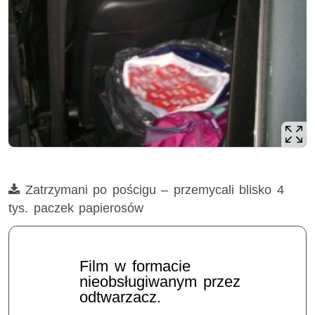
Film
Zatrzymani po pościgu – przemycali blisko 4
tys. paczek papierosów
Film w formacie
nieobsługiwanym przez
odtwarzacz.