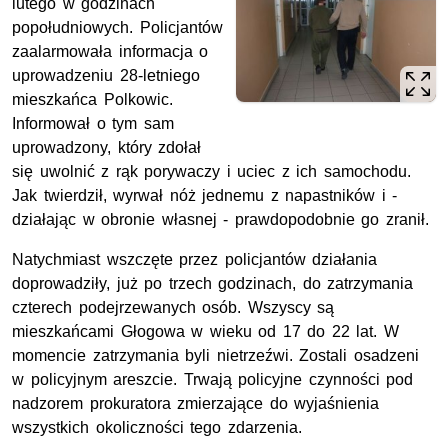
lutego w godzinach
popołudniowych. Policjantów
zaalarmowała informacja o
uprowadzeniu 28-letniego
mieszkańca Polkowic.
Informował o tym sam
uprowadzony, który zdołał
się uwolnić z rąk porywaczy i uciec z ich samochodu.
Jak twierdził, wyrwał nóż jednemu z napastników i -
działając w obronie własnej - prawdopodobnie go zranił.
Natychmiast wszczęte przez policjantów działania
doprowadziły, już po trzech godzinach, do zatrzymania
czterech podejrzewanych osób. Wszyscy są
mieszkańcami Głogowa w wieku od 17 do 22 lat. W
momencie zatrzymania byli nietrzeźwi. Zostali osadzeni
w policyjnym areszcie. Trwają policyjne czynności pod
nadzorem prokuratora zmierzające do wyjaśnienia
wszystkich okoliczności tego zdarzenia.