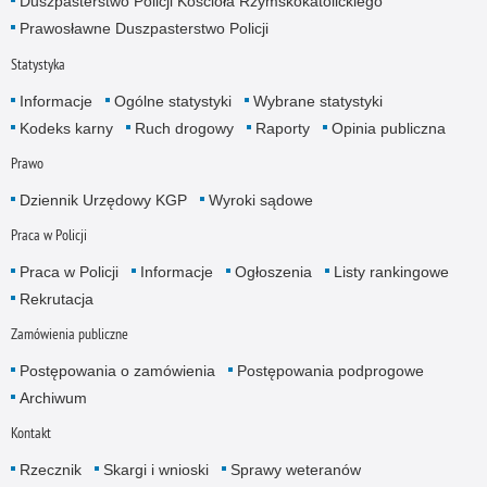
Duszpasterstwo Policji Kościoła Rzymskokatolickiego
Prawosławne Duszpasterstwo Policji
Statystyka
Informacje
Ogólne statystyki
Wybrane statystyki
Kodeks karny
Ruch drogowy
Raporty
Opinia publiczna
Prawo
Dziennik Urzędowy KGP
Wyroki sądowe
Praca w Policji
Praca w Policji
Informacje
Ogłoszenia
Listy rankingowe
Rekrutacja
Zamówienia publiczne
Postępowania o zamówienia
Postępowania podprogowe
Archiwum
Kontakt
Rzecznik
Skargi i wnioski
Sprawy weteranów