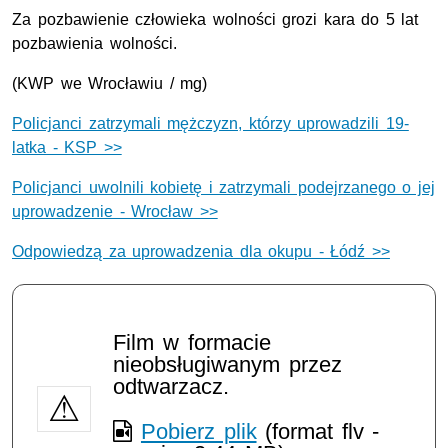
Za pozbawienie człowieka wolności grozi kara do 5 lat
pozbawienia wolności.
(KWP we Wrocławiu / mg)
Policjanci zatrzymali mężczyzn, którzy uprowadzili 19-
latka - KSP >>
Policjanci uwolnili kobietę i zatrzymali podejrzanego o jej
uprowadzenie - Wrocław >>
Odpowiedzą za uprowadzenia dla okupu - Łódź >>
Film w formacie
nieobsługiwanym przez
odtwarzacz.
Pobierz plik
(format flv -