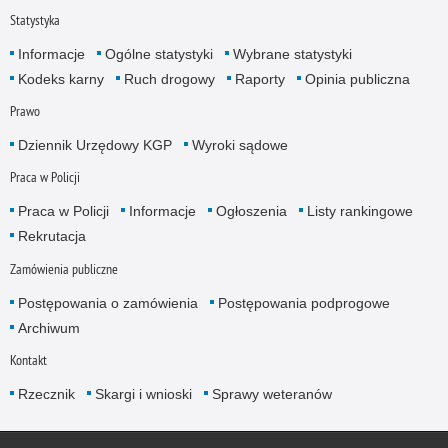
Statystyka
Informacje
Ogólne statystyki
Wybrane statystyki
Kodeks karny
Ruch drogowy
Raporty
Opinia publiczna
Prawo
Dziennik Urzędowy KGP
Wyroki sądowe
Praca w Policji
Praca w Policji
Informacje
Ogłoszenia
Listy rankingowe
Rekrutacja
Zamówienia publiczne
Postępowania o zamówienia
Postępowania podprogowe
Archiwum
Kontakt
Rzecznik
Skargi i wnioski
Sprawy weteranów