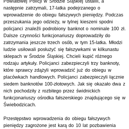
Powiatowej Policji w Środzie Śląskiej ustalili, a
następnie zatrzymali, 17-latka podejrzanego o
wprowadzenie do obiegu fałszywych pieniędzy. Podczas
przeszukania jego odzieży, w tylnej kieszeni spodni
policjanci znaleźli podrobiony banknot o nominale 100 zł.
Dalsze czynności funkcjonariuszy doprowadziły do
zatrzymania jeszcze trzech osób, w tym 15-latka. Młodzi
ludzie usiłowali posłużyć się fałszywkami w kilkunastu
sklepach w Środzie Śląskiej. Chcieli kupić różnego
rodzaju artykuły. Policjanci zabezpieczyli trzy banknoty,
które sprawcy zdążyli wprowadzić już do obiegu w
placówkach handlowych. Policjanci zabezpieczyli łącznie
siedem banknotów 100-złotowych. Jak się okazało dwa z
nich pochodziły z rozbitego przez świdnickich
funkcjonariuszy ośrodka fałszerskiego znajdującego się w
Świebodzicach.
Przestępstwo wprowadzenia do obiegu fałszywych
pieniędzy zagrożone jest karą do 10 lat pozbawienia