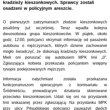
kradzieży kieszonkowych. Sprawcy zostali
osadzeni w policyjnym areszcie.
O pierwszych zatrzymaniach złodziei kieszonkowych
pisaliśmy już wcześniej. Teraz wpadła kolejna
dwuosobowa grupa kieszonkowców. W piątek, około
godz. 12:00, policjanci otrzymali informację od pasażerki
autobusu o mężczyznach, których dziwne zachowanie
mogło świadczyć, że dokonują kradzieży kieszonkowych.
Mieli oni poruszać się autobusem MPK linii „0”.
Zgłaszająca kobieta przekazała policjantom wstępny
rysopis podejrzewanych mężczyzn.
Informacja natychmiast została przekazana
funkcjonariuszom operacyjnym z komisariatu w
Śródmieściu, prowadzącym działania skierowane
przeciwko kieszonkowcom. Udali się oni na przystanek
linii wskazanej przez zgłaszającą. Na przystanku MPK
przy ulicy Piłsudskiego policjanci zauważyli dwóch