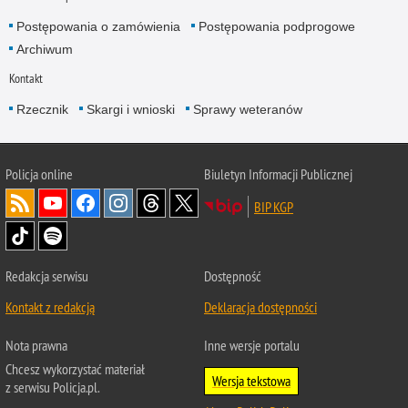
Postępowania o zamówienia
Postępowania podprogowe
Archiwum
Kontakt
Rzecznik
Skargi i wnioski
Sprawy weteranów
Policja
online
Biuletyn Informacji Publicznej
BIP KGP
Redakcja serwisu
Dostępność
Kontakt z redakcją
Deklaracja dostępności
Nota prawna
Inne wersje portalu
Chcesz wykorzystać materiał
Wersja tekstowa
z serwisu Policja.pl.