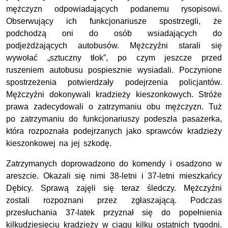
mężczyzn odpowiadających podanemu rysopisowi.
Obserwujący ich funkcjonariusze spostrzegli, że
podchodzą oni do osób wsiadających do
podjeżdżających autobusów. Mężczyźni starali się
wywołać „sztuczny tłok”, po czym jeszcze przed
ruszeniem autobusu pospiesznie wysiadali. Poczynione
spostrzeżenia potwierdzały podejrzenia policjantów.
Mężczyźni dokonywali kradzieży kieszonkowych. Stróże
prawa zadecydowali o zatrzymaniu obu mężczyzn. Tuż
po zatrzymaniu do funkcjonariuszy podeszła pasażerka,
która rozpoznała podejrzanych jako sprawców kradzieży
kieszonkowej na jej szkodę.
Zatrzymanych doprowadzono do komendy i osadzono w
areszcie. Okazali się nimi 38-letni i 37-letni mieszkańcy
Dębicy. Sprawą zajęli się teraz śledczy. Mężczyźni
zostali rozpoznani przez zgłaszającą. Podczas
przesłuchania 37-latek przyznał się do popełnienia
kilkudziesięciu kradzieży w ciągu kilku ostatnich tygodni.