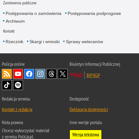
Zamówienia publiczne
Postępowania o zamówienia
Postępowania podprogowe
Archiwum
Kontakt
Rzecznik
Skargi i wnioski
Sprawy weteranów
Policja
online
Biuletyn Informacji Publicznej
BIP KGP
Redakcja serwisu
Dostępność
Kontakt z redakcją
Deklaracja dostępności
Nota prawna
Inne wersje portalu
Chcesz wykorzystać materiał
Wersja tekstowa
z serwisu Policja.pl.