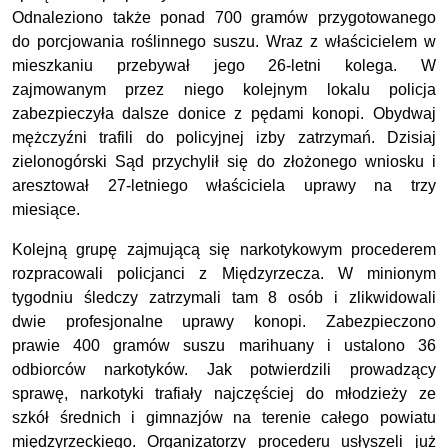
Odnaleziono także ponad 700 gramów przygotowanego
do porcjowania roślinnego suszu. Wraz z właścicielem w
mieszkaniu przebywał jego 26-letni kolega. W
zajmowanym przez niego kolejnym lokalu policja
zabezpieczyła dalsze donice z pędami konopi. Obydwaj
mężczyźni trafili do policyjnej izby zatrzymań. Dzisiaj
zielonogórski Sąd przychylił się do złożonego wniosku i
aresztował 27-letniego właściciela uprawy na trzy
miesiące.
Kolejną grupę zajmującą się narkotykowym procederem
rozpracowali policjanci z Międzyrzecza. W minionym
tygodniu śledczy zatrzymali tam 8 osób i zlikwidowali
dwie profesjonalne uprawy konopi. Zabezpieczono
prawie 400 gramów suszu marihuany i ustalono 36
odbiorców narkotyków. Jak potwierdzili prowadzący
sprawę, narkotyki trafiały najczęściej do młodzieży ze
szkół średnich i gimnazjów na terenie całego powiatu
międzyrzeckiego. Organizatorzy procederu usłyszeli już