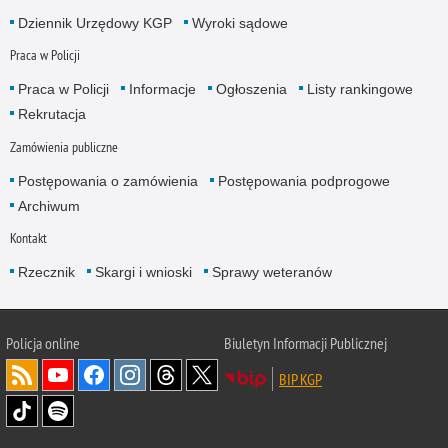
Dziennik Urzędowy KGP
Wyroki sądowe
Praca w Policji
Praca w Policji
Informacje
Ogłoszenia
Listy rankingowe
Rekrutacja
Zamówienia publiczne
Postępowania o zamówienia
Postępowania podprogowe
Archiwum
Kontakt
Rzecznik
Skargi i wnioski
Sprawy weteranów
Policja
online
Biuletyn Informacji Publicznej
BIP KGP