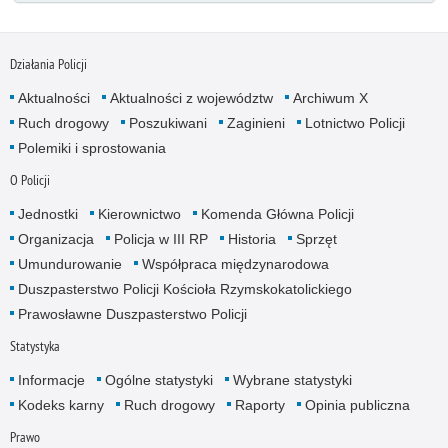
Działania Policji
Aktualności
Aktualności z województw
Archiwum X
Ruch drogowy
Poszukiwani
Zaginieni
Lotnictwo Policji
Polemiki i sprostowania
O Policji
Jednostki
Kierownictwo
Komenda Główna Policji
Organizacja
Policja w III RP
Historia
Sprzęt
Umundurowanie
Współpraca międzynarodowa
Duszpasterstwo Policji Kościoła Rzymskokatolickiego
Prawosławne Duszpasterstwo Policji
Statystyka
Informacje
Ogólne statystyki
Wybrane statystyki
Kodeks karny
Ruch drogowy
Raporty
Opinia publiczna
Prawo