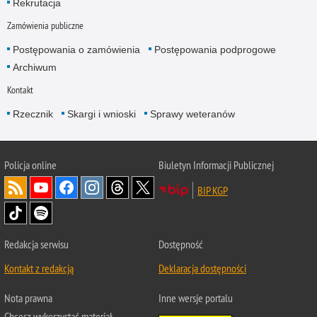
Rekrutacja
Zamówienia publiczne
Postępowania o zamówienia
Postępowania podprogowe
Archiwum
Kontakt
Rzecznik
Skargi i wnioski
Sprawy weteranów
Policja
online
Biuletyn Informacji Publicznej
BIP KGP
Redakcja serwisu
Dostępność
Kontakt z redakcją
Deklaracja dostępności
Nota prawna
Inne wersje portalu
Chcesz wykorzystać materiał