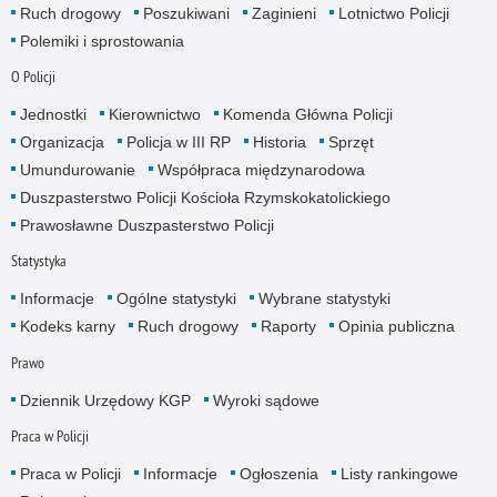
Ruch drogowy
Poszukiwani
Zaginieni
Lotnictwo Policji
Polemiki i sprostowania
O Policji
Jednostki
Kierownictwo
Komenda Główna Policji
Organizacja
Policja w III RP
Historia
Sprzęt
Umundurowanie
Współpraca międzynarodowa
Duszpasterstwo Policji Kościoła Rzymskokatolickiego
Prawosławne Duszpasterstwo Policji
Statystyka
Informacje
Ogólne statystyki
Wybrane statystyki
Kodeks karny
Ruch drogowy
Raporty
Opinia publiczna
Prawo
Dziennik Urzędowy KGP
Wyroki sądowe
Praca w Policji
Praca w Policji
Informacje
Ogłoszenia
Listy rankingowe