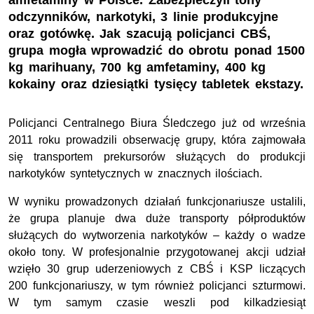
amfetaminy w Polsce. Zabezpieczyli tony
odczynników, narkotyki, 3 linie produkcyjne
oraz gotówkę. Jak szacują policjanci CBŚ,
grupa mogła wprowadzić do obrotu ponad 1500
kg marihuany, 700 kg amfetaminy, 400 kg
kokainy oraz dziesiątki tysięcy tabletek ekstazy.
Policjanci Centralnego Biura Śledczego już od września
2011 roku prowadzili obserwację grupy, która zajmowała
się transportem prekursorów służących do produkcji
narkotyków syntetycznych w znacznych ilościach.
W wyniku prowadzonych działań funkcjonariusze ustalili,
że grupa planuje dwa duże transporty półproduktów
służących do wytworzenia narkotyków – każdy o wadze
około tony. W profesjonalnie przygotowanej akcji udział
wzięło 30 grup uderzeniowych z CBŚ i KSP liczących
200 funkcjonariuszy, w tym również policjanci szturmowi.
W tym samym czasie weszli pod kilkadziesiąt