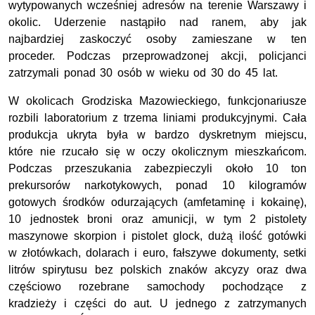
wytypowanych wcześniej adresów na terenie Warszawy i
okolic. Uderzenie nastąpiło nad ranem, aby jak
najbardziej zaskoczyć osoby zamieszane w ten
proceder. Podczas przeprowadzonej akcji, policjanci
zatrzymali ponad 30 osób w wieku od 30 do 45 lat.
W okolicach Grodziska Mazowieckiego, funkcjonariusze
rozbili laboratorium z trzema liniami produkcyjnymi. Cała
produkcja ukryta była w bardzo dyskretnym miejscu,
które nie rzucało się w oczy okolicznym mieszkańcom.
Podczas przeszukania zabezpieczyli około 10 ton
prekursorów narkotykowych, ponad 10 kilogramów
gotowych środków odurzających (amfetaminę i kokainę),
10 jednostek broni oraz amunicji, w tym 2 pistolety
maszynowe skorpion i pistolet glock, dużą ilość gotówki
w złotówkach, dolarach i euro, fałszywe dokumenty, setki
litrów spirytusu bez polskich znaków akcyzy oraz dwa
częściowo rozebrane samochody pochodzące z
kradzieży i części do aut. U jednego z zatrzymanych