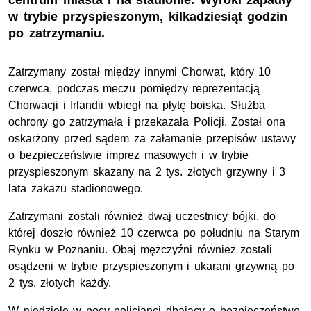
centrum miasta i na stadionie. Wyroki zapadły
w trybie przyspieszonym, kilkadziesiąt godzin
po zatrzymaniu.
Zatrzymany został między innymi Chorwat, który 10
czerwca, podczas meczu pomiędzy reprezentacją
Chorwacji i Irlandii wbiegł na płytę boiska. Służba
ochrony go zatrzymała i przekazała Policji. Został ona
oskarżony przed sądem za załamanie przepisów ustawy
o bezpieczeństwie imprez masowych i w trybie
przyspieszonym skazany na 2 tys. złotych grzywny i 3
lata zakazu stadionowego.
Zatrzymani zostali również dwaj uczestnicy bójki, do
której doszło również 10 czerwca po południu na Starym
Rynku w Poznaniu. Obaj mężczyźni również zostali
osądzeni w trybie przyspieszonym i ukarani grzywną po
2 tys. złotych każdy.
W niedzielę w nocy policjanci dbający o bezpieczeństwo,