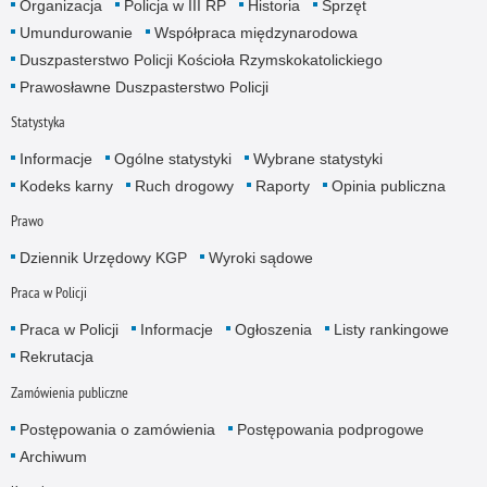
Organizacja
Policja w III RP
Historia
Sprzęt
Umundurowanie
Współpraca międzynarodowa
Duszpasterstwo Policji Kościoła Rzymskokatolickiego
Prawosławne Duszpasterstwo Policji
Statystyka
Informacje
Ogólne statystyki
Wybrane statystyki
Kodeks karny
Ruch drogowy
Raporty
Opinia publiczna
Prawo
Dziennik Urzędowy KGP
Wyroki sądowe
Praca w Policji
Praca w Policji
Informacje
Ogłoszenia
Listy rankingowe
Rekrutacja
Zamówienia publiczne
Postępowania o zamówienia
Postępowania podprogowe
Archiwum