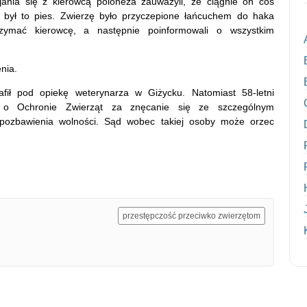
ijania się z kierowcą poloneza zauważyli, że ciągnie on coś
 był to pies. Zwierzę było przyczepione łańcuchem do haka
trzymać kierowcę, a następnie poinformowali o wszystkim
nia.
afił pod opiekę weterynarza w Giżycku. Natomiast 58-letni
a o Ochronie Zwierząt za znęcanie się ze szczególnym
 pozbawienia wolności. Sąd wobec takiej osoby może orzec
przestępczość przeciwko zwierzętom