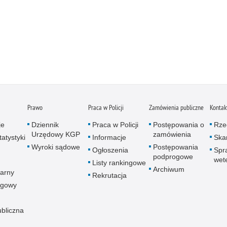
Prawo
Praca w Policji
Zamówienia publiczne
Kontak
je
Dziennik
Praca w Policji
Postępowania o
Rze
Urzędowy KGP
zamówienia
atystyki
Informacje
Skar
Wyroki sądowe
Postępowania
Ogłoszenia
Spr
podprogowe
wet
Listy rankingowe
Archiwum
arny
Rekrutacja
ogowy
ubliczna