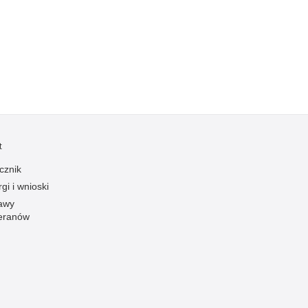
Kradzieże z włamaniem
Kultura
Logistyka, wyposażenie
Materiały wybuchowe
Nagrodzeni policjanci
Napady na banki
Napady na taksówkarzy
t
Napady na tiry
cznik
Nielegalny handel farmaceutykami
gi i wnioski
Nietrzeźwi kierujący
awy
eranów
Nietrzeźwi opiekunowie
Nietrzeźwi pracownicy
Niszczenie mienia
Nowoczesne technologie w pracy Policji
Odpowiedzialność majątkowa Policji