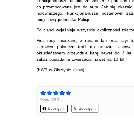
Funkcjonariusze ustalili, że żołnierze podczas m
co przymocowane jest do auta. Jak się okazało,
holowniczego. Funkcjonariusze postanowili za
miejscową jednostkę Policji.
Policjanci wyjaśniają wszystkie okoliczności zdarze
Pies rasy mieszanej z ranami łap oraz szyi tr
kierowca poloneza trafił do aresztu. Ustaw
okrucieństwem przewiduje karę nawet do 3 lat
zakaz posiadania zwierzęcia nawet na 10 lat.
(KWP w Olsztynie / mw)
Ocena: 5/5 (2)
Udostępnij
Udostępnij