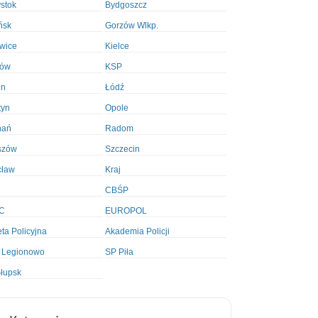
ystok
Bydgoszcz
ńsk
Gorzów Wlkp.
wice
Kielce
ków
KSP
in
Łódź
tyn
Opole
nań
Radom
szów
Szczecin
cław
Kraj
CBŚP
C
EUROPOL
ta Policyjna
Akademia Policji
 Legionowo
SP Piła
łupsk