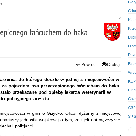
Biał
m.
Gda
Kato
Kra
zepionego łańcuchem do haka
Lubl
Olsz
Poz
Rze
Powrót
Drukuj
Wro
zdarzenia, do którego doszło w jednej z miejscowości w
KGP
ął za pojazdem psa przyczepionego łańcuchem do haka
CBZ
ostało przekazane pod opiekę lekarza weterynarii w
do policyjnego aresztu.
Gaze
CSP
miejscowości w gminie Giżycko. Oficer dyżurny z miejscowej
SP S
onariuszy jednostki wojskowej o tym, że ujęli oni mężczyznę,
chali policjanci.