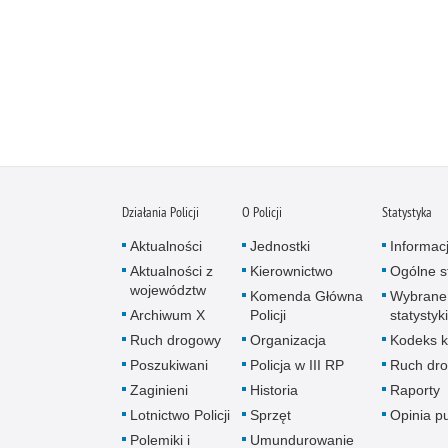
Działania Policji
O Policji
Statystyka
Aktualności
Jednostki
Informac
Aktualności z
Kierownictwo
Ogólne st
województw
Komenda Główna
Wybrane
Archiwum X
Policji
statystyki
Ruch drogowy
Organizacja
Kodeks k
Poszukiwani
Policja w III RP
Ruch dr
Zaginieni
Historia
Raporty
Lotnictwo Policji
Sprzęt
Opinia p
Polemiki i
Umundurowanie