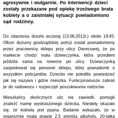
agresywnie i wulgarnie. Po interwencji dzieci
zostały przekazane pod opiekę trzeźwego brata
kobiety a o zaistniałej sytuacji powiadomiono
sąd rodzinny.
Do zdarzenia doszło wczoraj (13.06.2012r.) około 19:45.
Oficer dyżurny grudziądzkiej policji został powiadomiony
przez pracownicę sklepu przy ulicy Dworcowej, że po
markecie chodzi mała dziewczynka, która przedtem
jeździła sama na rowerze po ulicy. Dziewczynką
zaopiekował się personel sklepu, który powiadomił o
wszystkim policjantów. Dziecko nie potrafiło powiedzieć
jak się nazywa i gdzie mieszka. Funkcjonariusze zabrali
je do radiowozu i rozpoczęli poszukiwania rodziców.
Mieszkańcy okolicznych ulic nie zawiedli, pomogli
znaleźć mamę wystraszonego dziecka. Niestety okazało
się, że kobieta jest pijana. Badanie wykazało, że w
organizmie miała prawie 2,5 promila alkoholu. 20-latka