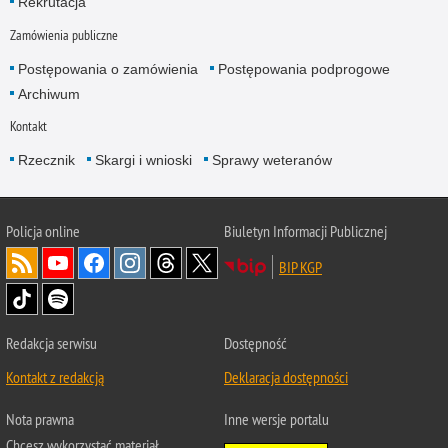
Rekrutacja
Zamówienia publiczne
Postępowania o zamówienia
Postępowania podprogowe
Archiwum
Kontakt
Rzecznik
Skargi i wnioski
Sprawy weteranów
Policja
online
Biuletyn Informacji Publicznej
BIP KGP
Redakcja serwisu
Dostępność
Kontakt z redakcją
Deklaracja dostępności
Nota prawna
Inne wersje portalu
Chcesz wykorzystać materiał