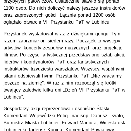
przybyłych patowiczów. Ostatecznie stawiło się ponad
1100 osób. Do nich doliczyć należy jeszcze instruktorów
oraz zaproszonych gości. Łącznie ponad 1200 osób
oglądało otwarcie VII Przystanku PaT w Lublińcu.
Przystanek wystartował wraz z dźwiękami gongu. Tym
razem zabrzmiał on siedem razy. Początek to występy
artystów, koncerty zespołów muzycznych oraz projekcje
filmów. Po części artystycznej przedstawiono sztab akcji,
liderów i koordynatorów PaT oraz fantastycznych
instruktorów trzydziestu warsztatów. Wszyscy, wspólnymi
siłami odśpiewali hymn Przystanku PaT „Nie wracajmy
jeszcze na ziemię”. W raz z nim rozpoczął się krótki
trwający zaledwie kilka dni „Dzień VII Przystanku PaT w
Lublińcu”.
Gospodarzy akcji reprezentowali osobiście Śląski
Komendant Wojewódzki Policji nadisnp. Dariusz Działo,
Burmistrz Miasta Lubliniec Edward Maniura, Wicestarosta
Lubliniecki Tadeusz Konina, Komendant Powiatowy