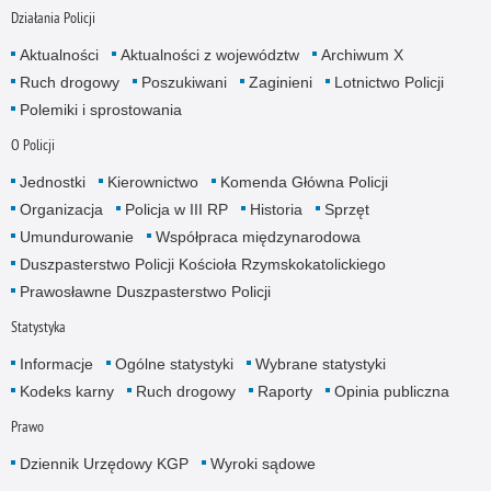
Działania Policji
Aktualności
Aktualności z województw
Archiwum X
Ruch drogowy
Poszukiwani
Zaginieni
Lotnictwo Policji
Polemiki i sprostowania
O Policji
Jednostki
Kierownictwo
Komenda Główna Policji
Organizacja
Policja w III RP
Historia
Sprzęt
Umundurowanie
Współpraca międzynarodowa
Duszpasterstwo Policji Kościoła Rzymskokatolickiego
Prawosławne Duszpasterstwo Policji
Statystyka
Informacje
Ogólne statystyki
Wybrane statystyki
Kodeks karny
Ruch drogowy
Raporty
Opinia publiczna
Prawo
Dziennik Urzędowy KGP
Wyroki sądowe