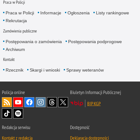
Praca w Policji
Praca w Policji
Informacje
Ogłoszenia
Listy rankingowe
Rekrutacja
Zamówienia publiczne
Postępowania o zamówienia
Postępowania podprogowe
Archiwum
Kontakt
Rzecznik
Skargi i wnioski
Sprawy weteranów
Policja
online
Biuletyn Informacji Publicznej
BIP KGP
Redakcja serwisu
Dostępność
Kontakt z redakcją
Deklaracja dostępności