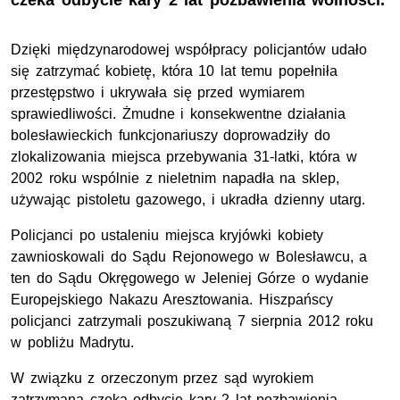
czeka odbycie kary 2 lat pozbawienia wolności.
Dzięki międzynarodowej współpracy policjantów udało
się zatrzymać kobietę, która 10 lat temu popełniła
przestępstwo i ukrywała się przed wymiarem
sprawiedliwości. Żmudne i konsekwentne działania
bolesławieckich funkcjonariuszy doprowadziły do
zlokalizowania miejsca przebywania 31-latki, która w
2002 roku wspólnie z nieletnim napadła na sklep,
używając pistoletu gazowego, i ukradła dzienny utarg.
Policjanci po ustaleniu miejsca kryjówki kobiety
zawnioskowali do Sądu Rejonowego w Bolesławcu, a
ten do Sądu Okręgowego w Jeleniej Górze o wydanie
Europejskiego Nakazu Aresztowania. Hiszpańscy
policjanci zatrzymali poszukiwaną 7 sierpnia 2012 roku
w pobliżu Madrytu.
W związku z orzeczonym przez sąd wyrokiem
zatrzymaną czeka odbycie kary 2 lat pozbawienia