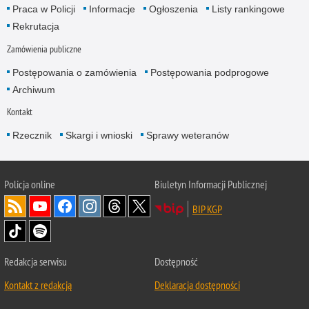
Praca w Policji
Informacje
Ogłoszenia
Listy rankingowe
Rekrutacja
Zamówienia publiczne
Postępowania o zamówienia
Postępowania podprogowe
Archiwum
Kontakt
Rzecznik
Skargi i wnioski
Sprawy weteranów
Policja
online
Biuletyn Informacji Publicznej
BIP KGP
Redakcja serwisu
Dostępność
Kontakt z redakcją
Deklaracja dostępności