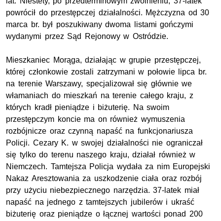
lat. Niestety, po przedterminowym zwolnieniu, 37-latek
powrócił do przestępczej działalności. Mężczyzna od 30
marca br. był poszukiwany dwoma listami gończymi
wydanymi przez Sąd Rejonowy w Ostródzie.
Mieszkaniec Morąga, działając w grupie przestępczej,
której członkowie zostali zatrzymani w połowie lipca br.
na terenie Warszawy, specjalizował się głównie we
włamaniach do mieszkań na terenie całego kraju, z
których kradł pieniądze i biżuterię. Na swoim
przestępczym koncie ma on również wymuszenia
rozbójnicze oraz czynną napaść na funkcjonariusza
Policji. Cezary K. w swojej działalności nie ograniczał
się tylko do terenu naszego kraju, działał również w
Niemczech. Tamtejsza Policja wydała za nim Europejski
Nakaz Aresztowania za uszkodzenie ciała oraz rozbój
przy użyciu niebezpiecznego narzędzia. 37-latek miał
napaść na jednego z tamtejszych jubilerów i ukraść
biżuterię oraz pieniądze o łącznej wartości ponad 200