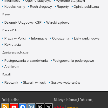
Informacje
Ogólne statystyki
Wybrane statystyki
Kodeks karny
Ruch drogowy
Raporty
Opinia publiczna
Prawo
Dziennik Urzędowy KGP
Wyroki sądowe
Praca w Policji
Praca w Policji
Informacje
Ogłoszenia
Listy rankingowe
Rekrutacja
Zamówienia publiczne
Postępowania o zamówienia
Postępowania podprogowe
Archiwum
Kontakt
Rzecznik
Skargi i wnioski
Sprawy weteranów
Policja
online
Biuletyn Informacji Publicznej