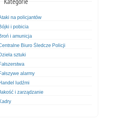
Kategorie
Ataki na policjantów
Bójki i pobicia
Broń i amunicja
Centralne Biuro Śledcze Policji
Dzieła sztuki
Fałszerstwa
Fałszywe alarmy
Handel ludźmi
Jakość i zarządzanie
Kadry
Kobiety w Policji
Korupcja
Kradzież