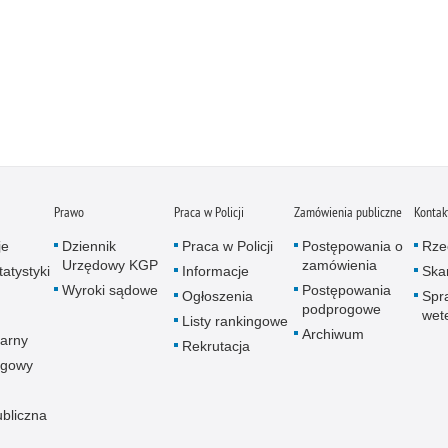
Prawo
Praca w Policji
Zamówienia publiczne
Kontak
je
Dziennik
Praca w Policji
Postępowania o
Rze
Urzędowy KGP
zamówienia
atystyki
Informacje
Skar
Wyroki sądowe
Postępowania
Ogłoszenia
Spr
podprogowe
wet
Listy rankingowe
Archiwum
arny
Rekrutacja
ogowy
ubliczna