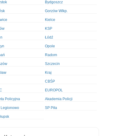
ystok
Bydgoszcz
ńsk
Gorzów Wlkp.
wice
Kielce
ków
KSP
in
Łódź
tyn
Opole
nań
Radom
szów
Szczecin
cław
Kraj
CBŚP
C
EUROPOL
ta Policyjna
Akademia Policji
 Legionowo
SP Piła
łupsk