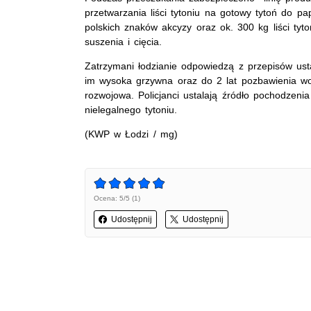
przetwarzania liści tytoniu na gotowy tytoń do pa
polskich znaków akcyzy oraz ok. 300 kg liści ty
suszenia i cięcia.
Zatrzymani łodzianie odpowiedzą z przepisów ust
im wysoka grzywna oraz do 2 lat pozbawienia wo
rozwojowa. Policjanci ustalają źródło pochodzeni
nielegalnego tytoniu.
(KWP w Łodzi / mg)
Ocena: 5/5 (1)
Udostępnij
Udostępnij