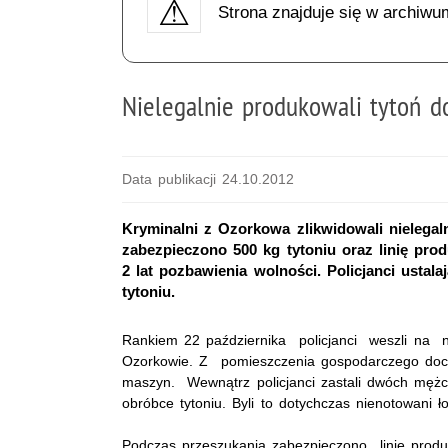
Strona znajduje się w archiwu
Nielegalnie produkowali tytoń d
Data publikacji 24.10.2012
Kryminalni z Ozorkowa zlikwidowali nielega
zabezpieczono 500 kg tytoniu oraz linię pr
2 lat pozbawienia wolności. Policjanci ustal
tytoniu.
Rankiem 22 października policjanci weszli na n
Ozorkowie. Z pomieszczenia gospodarczego doch
maszyn. Wewnątrz policjanci zastali dwóch mężcz
obróbce tytoniu. Byli to dotychczas nienotowani ł
Podczas przeszukania zabezpieczono linię produ