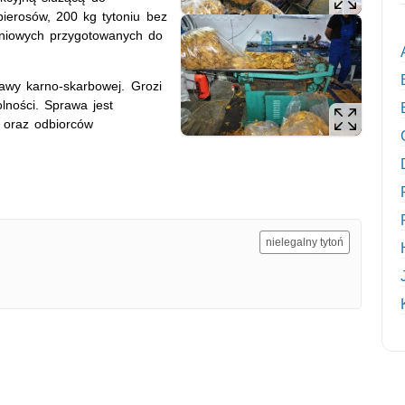
pierosów, 200 kg tytoniu bez
toniowych przygotowanych do
awy karno-skarbowej. Grozi
lności. Sprawa jest
a oraz odbiorców
nielegalny tytoń