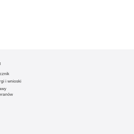
Kradzieże z włamaniem
Kultura
Logistyka, wyposażenie
Materiały wybuchowe
Nagrodzeni policjanci
Napady na banki
Napady na taksówkarzy
t
Napady na tiry
cznik
Nielegalny handel farmaceutykami
gi i wnioski
Nietrzeźwi kierujący
awy
eranów
Nietrzeźwi opiekunowie
Nietrzeźwi pracownicy
Niszczenie mienia
Nowoczesne technologie w pracy Policji
Odpowiedzialność majątkowa Policji