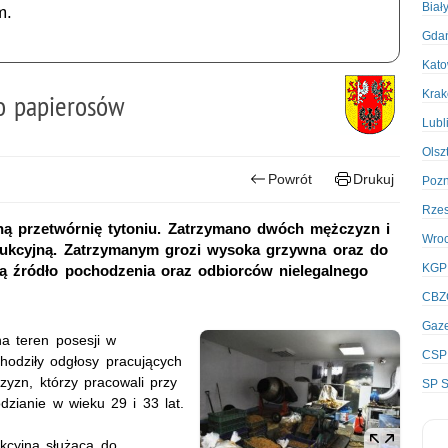
Biał
m.
Gda
Kato
Kra
o papierosów
Lubl
Olsz
Powrót
Drukuj
Poz
Rze
lną przetwórnię tytoniu. Zatrzymano dwóch mężczyzn i
Wro
odukcyjną. Zatrzymanym grozi wysoka grzywna oraz do
KGP
ają źródło pochodzenia oraz odbiorców nielegalnego
CBZ
Gaze
a teren posesji w
CSP
odziły odgłosy pracujących
yzn, którzy pracowali przy
SP S
odzianie w wieku 29 i 33 lat.
kcyjną służącą do