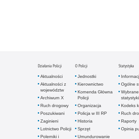
Działania Policji
O Policji
Statystyka
Aktualności
Jednostki
Informac
Aktualności z
Kierownictwo
Ogólne st
województw
Komenda Główna
Wybrane
Archiwum X
Policji
statystyki
Ruch drogowy
Organizacja
Kodeks k
Poszukiwani
Policja w III RP
Ruch dr
Zaginieni
Historia
Raporty
Lotnictwo Policji
Sprzęt
Opinia p
Polemiki i
Umundurowanie