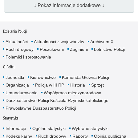
↓ Pokaż informacje dodatkowe ↓
Działania Policji
Aktualności
Aktualności z województw
Archiwum X
Ruch drogowy
Poszukiwani
Zaginieni
Lotnictwo Policji
Polemiki i sprostowania
O Policji
Jednostki
Kierownictwo
Komenda Główna Policji
Organizacja
Policja w III RP
Historia
Sprzęt
Umundurowanie
Współpraca międzynarodowa
Duszpasterstwo Policji Kościoła Rzymskokatolickiego
Prawosławne Duszpasterstwo Policji
Statystyka
Informacje
Ogólne statystyki
Wybrane statystyki
Kodeks karny
Ruch drogowy
Raporty
Opinia publiczna