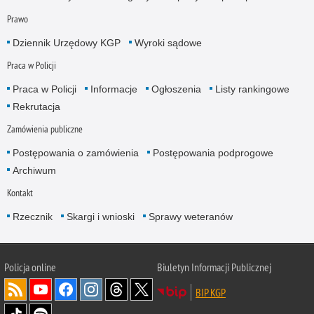
Prawo
Dziennik Urzędowy KGP
Wyroki sądowe
Praca w Policji
Praca w Policji
Informacje
Ogłoszenia
Listy rankingowe
Rekrutacja
Zamówienia publiczne
Postępowania o zamówienia
Postępowania podprogowe
Archiwum
Kontakt
Rzecznik
Skargi i wnioski
Sprawy weteranów
Policja
online
Biuletyn Informacji Publicznej
BIP KGP