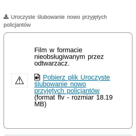
Film
Uroczyste ślubowanie nowo przyjętych
policjantów
Opis filmu: ślubowanie, uroczystości, dobór
Film w formacie
nieobsługiwanym przez
odtwarzacz.
Pobierz plik Uroczyste
ślubowanie nowo
przyjętych policjantów
(format flv - rozmiar 18.19
MB)