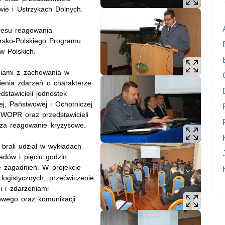
wie i Ustrzykach Dolnych.
kresu reagowania
rsko-Polskiego Programu
w Polskich.
niami z zachowania w
ienia zdarzeń o charakterze
dstawicieli jednostek
nej, Państwowej i Ochotniczej
WOPR oraz przedstawicieli
h za reagowanie kryzysowe.
brali udział w wykładach
adów i pięciu godzin
e zagadnień. W projekcie
logistycznych, przećwiczenie
 i zdarzeniami
owego oraz komunikacji