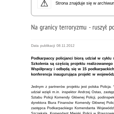
Strona znajduje się w archiwu
Na granicy terroryzmu - ruszył po
Data publikacji 08.11.2012
Podkarpaccy policjanci biorą udział w cykl
Szkolenia są częścią projektu realizowaneg
Współpracy i odbędą się w 15 podkarpackich
konferencja inaugurująca projekt w wojewód
Jednym z partnerów projektu jest polska Policja. W
udział wzięli m.in. inspektor Andrzej Ostas, zast
Sztabu Policji Komendy Głównej Policji, podinspe
dyrektora Biura Finansów Komendy Głównej Policji
zastępca Podkarpackiego Komendanta Wojewódzkie
Szczekala, Komendant Miejski Policji w Rzeszowie