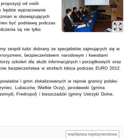
 propozycji od osób
we będzie wypracowanie
i zmian w obowiązujących
inien być podstawą podczas
dczenia są nie tylko
rny zespół ludzi dobrany ze specjalistów zajmujących się w
terroryzmem, bezpieczeństwem narodowym i kwestiami
torzy szkoleń dla służb informacyjnych i porządkowych oraz
enie bezpieczeństwa w strefach kibica podczas EURO 2012.
 powiatów i gmin zlokalizowanych w rejonie granicy polsko-
oryniec, Lubaczów, Wielkie Oczy), jarosławski (gmina
myśl, Fredropol) i bieszczadzki (gminy Ustrzyki Dolne,
współpraca międzynarodowa