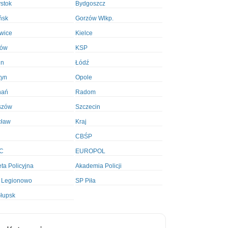
ystok
Bydgoszcz
ńsk
Gorzów Wlkp.
wice
Kielce
ków
KSP
in
Łódź
tyn
Opole
nań
Radom
szów
Szczecin
cław
Kraj
CBŚP
C
EUROPOL
ta Policyjna
Akademia Policji
 Legionowo
SP Piła
łupsk