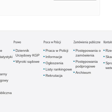
Prawo
Praca w Policji
Zamówienia publiczne
Kontak
je
Dziennik
Praca w Policji
Postępowania o
Rze
Urzędowy KGP
zamówienia
atystyki
Informacje
Skar
Wyroki sądowe
Postępowania
Ogłoszenia
Spr
podprogowe
wet
Listy rankingowe
Archiwum
arny
Rekrutacja
ogowy
ubliczna