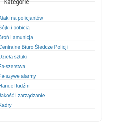
Kategorie
Ataki na policjantów
Bójki i pobicia
Broń i amunicja
Centralne Biuro Śledcze Policji
Dzieła sztuki
Fałszerstwa
Fałszywe alarmy
Handel ludźmi
Jakość i zarządzanie
Kadry
Kobiety w Policji
Korupcja
Kradzież