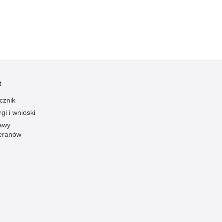
Ofiarni i odważni
Opinia publiczna
Oszustwa
Pedofilia, pornografia dziecięca
Piractwo przemysłowe
t
Podrabianie znaków towarowych
cznik
Pogryzienia przez psy
gi i wnioski
Polemiki i sprostowania
awy
eranów
Policja inaczej
Policjant z pasją
Porwania
Pożary i podpalenia
Pranie brudnych pieniędzy
Prawa człowieka