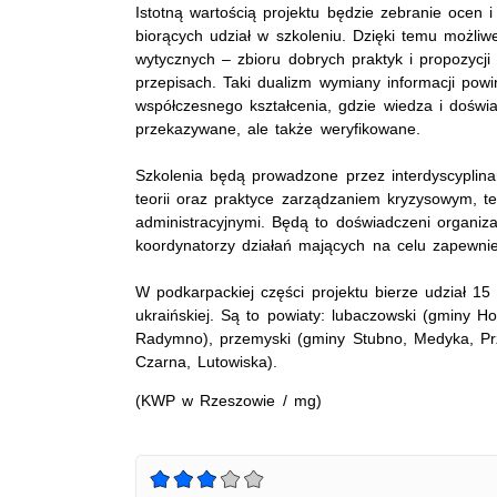
Istotną wartością projektu będzie zebranie ocen i
biorących udział w szkoleniu. Dzięki temu możli
wytycznych – zbioru dobrych praktyk i propozycj
przepisach. Taki dualizm wymiany informacji pow
współczesnego kształcenia, gdzie wiedza i doświa
przekazywane, ale także weryfikowane.
Szkolenia będą prowadzone przez interdyscyplina
teorii oraz praktyce zarządzaniem kryzysowym, 
administracyjnymi. Będą to doświadczeni organiza
koordynatorzy działań mających na celu zapewni
W podkarpackiej części projektu bierze udział 15
ukraińskiej. Są to powiaty: lubaczowski (gminy H
Radymno), przemyski (gminy Stubno, Medyka, Prze
Czarna, Lutowiska).
(KWP w Rzeszowie / mg)