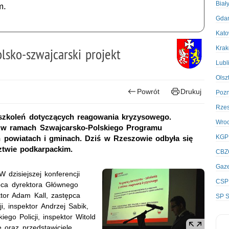
Biał
m.
Gda
Kato
Kra
lsko-szwajcarski projekt
Lubl
Olsz
Powrót
Drukuj
Poz
Rze
u szkoleń dotyczących reagowania kryzysowego.
Wro
o w ramach Szwajcarsko-Polskiego Programu
KGP
 powiatach i gminach. Dziś w Rzeszowie odbyła się
ztwie podkarpackim.
CBZ
Gaze
 dzisiejszej konferencji
CSP
ępca dyrektora Głównego
ktor Adam Kall, zastępca
SP S
, inspektor Andrzej Sabik,
go Policji, inspektor Witold
 oraz przedstawiciele