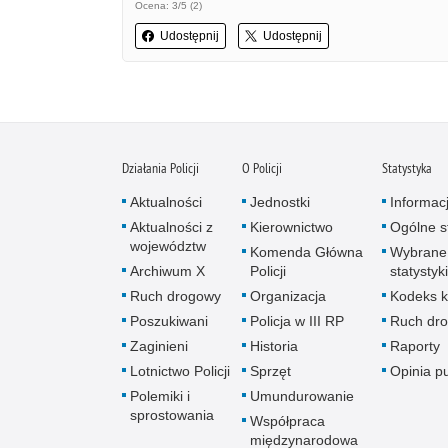
Ocena: 3/5 (2)
Udostępnij
Udostępnij
Działania Policji
O Policji
Statystyka
Aktualności
Jednostki
Informac
Aktualności z
Kierownictwo
Ogólne st
województw
Komenda Główna
Wybrane
Archiwum X
Policji
statystyki
Ruch drogowy
Organizacja
Kodeks k
Poszukiwani
Policja w III RP
Ruch dr
Zaginieni
Historia
Raporty
Lotnictwo Policji
Sprzęt
Opinia p
Polemiki i
Umundurowanie
sprostowania
Współpraca
międzynarodowa