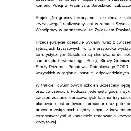
komend Policji w Przemyślu, Jarosławiu, Lubaczo
Projekt „Na granicy terroryzmu – szkolenia z za
kryzysowego” realizowany jest w ramach Szwajca
Współpracy w partnerstwie ze Związkiem Powiató
Przedsięwzięcie obejmuje wykłady wraz z ćwicze
sytuacjach kryzysowych, w tym przypadku wystąp
terrorystycznym. Szkolenia są skierowane do prze
samorządu terytorialnego, Policji, Straży Granicz
Straży Pożarnej, Pogotowia Ratunkowego,GOPR, 
wszystkich w regionie instytucji odpowiedzialnyc
W trakcie dwudniowych szkoleń uczestnicy będą 
oraz ćwiczeniach. Podczas jedenastu godzin wykł
ćwiczeń zostanie opracowanych łącznie trzynaści
planowane jest omówienie procedur oraz potrzeb 
procedur związanych między innymi z incydentami
terrorystycznymi w kontekście reagowania kryzys
kryzysowej.