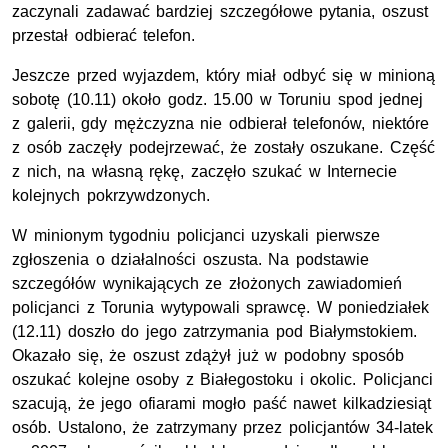
zaczynali zadawać bardziej szczegółowe pytania, oszust
przestał odbierać telefon.
Jeszcze przed wyjazdem, który miał odbyć się w minioną
sobotę (10.11) około godz. 15.00 w Toruniu spod jednej
z galerii, gdy mężczyzna nie odbierał telefonów, niektóre
z osób zaczęły podejrzewać, że zostały oszukane. Część
z nich, na własną rękę, zaczęło szukać w Internecie
kolejnych pokrzywdzonych.
W minionym tygodniu policjanci uzyskali pierwsze
zgłoszenia o działalności oszusta. Na podstawie
szczegółów wynikających ze złożonych zawiadomień
policjanci z Torunia wytypowali sprawcę. W poniedziałek
(12.11) doszło do jego zatrzymania pod Białymstokiem.
Okazało się, że oszust zdążył już w podobny sposób
oszukać kolejne osoby z Białegostoku i okolic. Policjanci
szacują, że jego ofiarami mogło paść nawet kilkadziesiąt
osób. Ustalono, że zatrzymany przez policjantów 34-latek