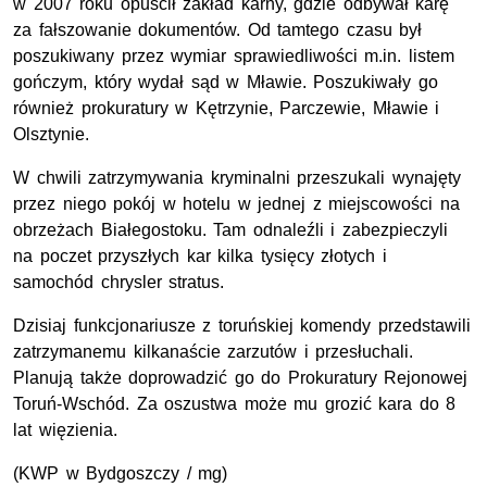
w 2007 roku opuścił zakład karny, gdzie odbywał karę
za fałszowanie dokumentów. Od tamtego czasu był
poszukiwany przez wymiar sprawiedliwości m.in. listem
gończym, który wydał sąd w Mławie. Poszukiwały go
również prokuratury w Kętrzynie, Parczewie, Mławie i
Olsztynie.
W chwili zatrzymywania kryminalni przeszukali wynajęty
przez niego pokój w hotelu w jednej z miejscowości na
obrzeżach Białegostoku. Tam odnaleźli i zabezpieczyli
na poczet przyszłych kar kilka tysięcy złotych i
samochód chrysler stratus.
Dzisiaj funkcjonariusze z toruńskiej komendy przedstawili
zatrzymanemu kilkanaście zarzutów i przesłuchali.
Planują także doprowadzić go do Prokuratury Rejonowej
Toruń-Wschód. Za oszustwa może mu grozić kara do 8
lat więzienia.
(KWP w Bydgoszczy / mg)