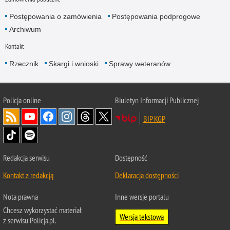
Postępowania o zamówienia
Postępowania podprogowe
Archiwum
Kontakt
Rzecznik
Skargi i wnioski
Sprawy weteranów
Policja
online
Biuletyn Informacji Publicznej
BIP KGP
Redakcja serwisu
Dostępność
Kontakt z redakcją
Deklaracja dostępności
Nota prawna
Inne wersje portalu
Chcesz wykorzystać materiał
Wersja tekstowa
z serwisu Policja.pl.