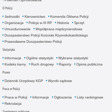
O Policji
Jednostki
Kierownictwo
Komenda Główna Policji
Organizacja
Policja w III RP
Historia
Sprzęt
Umundurowanie
Współpraca międzynarodowa
Duszpasterstwo Policji Kościoła Rzymskokatolickiego
Prawosławne Duszpasterstwo Policji
Statystyka
Informacje
Ogólne statystyki
Wybrane statystyki
Kodeks karny
Ruch drogowy
Raporty
Opinia publiczna
Prawo
Dziennik Urzędowy KGP
Wyroki sądowe
Praca w Policji
Praca w Policji
Informacje
Ogłoszenia
Listy rankingowe
Rekrutacja
Zamówienia publiczne