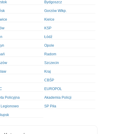
ystok
Bydgoszcz
ńsk
Gorzów Wlkp.
wice
Kielce
ków
KSP
in
Łódź
tyn
Opole
nań
Radom
szów
Szczecin
cław
Kraj
CBŚP
C
EUROPOL
ta Policyjna
Akademia Policji
 Legionowo
SP Piła
łupsk