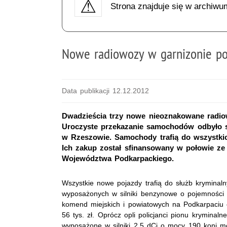
Strona znajduje się w archiwu
Nowe radiowozy w garnizonie p
Data publikacji 12.12.2012
Dwadzieścia trzy nowe nieoznakowane radiow
Uroczyste przekazanie samochodów odbyło si
w Rzeszowie. Samochody trafią do wszystki
Ich zakup został sfinansowany w połowie ze
Województwa Podkarpackiego.
Wszystkie nowe pojazdy trafią do służb kryminaln
wyposażonych w silniki benzynowe o pojemności
komend miejskich i powiatowych na Podkarpaciu 
56 tys. zł. Oprócz opli policjanci pionu krymina
wyposażone w silniki 2.5 dCi o mocy 190 koni me