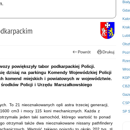
Biał
m.
Gda
Kato
Kra
odkarpackim
Lubl
Olsz
Powrót
Drukuj
Poz
Rze
ozy powiększyły tabor podkarpackiej Policji.
Wro
ę dzisiaj na parkingu Komendy Wojewódzkiej Policji
KGP
ch komend miejskich i powiatowych w województwie.
 środków Policji i Urzędu Marszałkowskiego
CBZ
Gaze
CSP
ych. To 21 nieoznakowanych opli astra trzeciej generacji,
 1600 cm3 i mocy 115 koni mechanicznych. Każda z
SP S
otrzymała jeden taki samochód, którego wartość to ponad
lnego otrzymali także dwa nieoznakowane nissany pathfindery
chanicznych. Wartość takiego pojazdu to około 202 tys. zł.