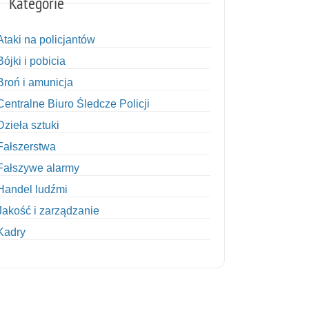
Kategorie
Ataki na policjantów
Bójki i pobicia
Broń i amunicja
Centralne Biuro Śledcze Policji
Dzieła sztuki
Fałszerstwa
Fałszywe alarmy
Handel ludźmi
Jakość i zarządzanie
Kadry
Kobiety w Policji
Korupcja
Kradzież