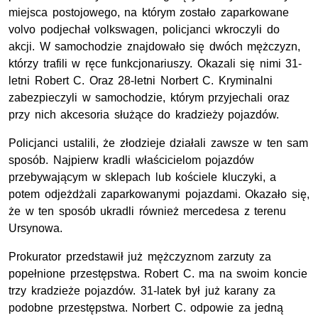
miejsca postojowego, na którym zostało zaparkowane
volvo podjechał volkswagen, policjanci wkroczyli do
akcji. W samochodzie znajdowało się dwóch mężczyzn,
którzy trafili w ręce funkcjonariuszy. Okazali się nimi 31-
letni Robert C. Oraz 28-letni Norbert C. Kryminalni
zabezpieczyli w samochodzie, którym przyjechali oraz
przy nich akcesoria służące do kradzieży pojazdów.
Policjanci ustalili, że złodzieje działali zawsze w ten sam
sposób. Najpierw kradli właścicielom pojazdów
przebywającym w sklepach lub kościele kluczyki, a
potem odjeżdżali zaparkowanymi pojazdami. Okazało się,
że w ten sposób ukradli również mercedesa z terenu
Ursynowa.
Prokurator przedstawił już mężczyznom zarzuty za
popełnione przestępstwa. Robert C. ma na swoim koncie
trzy kradzieże pojazdów. 31-latek był już karany za
podobne przestępstwa. Norbert C. odpowie za jedną