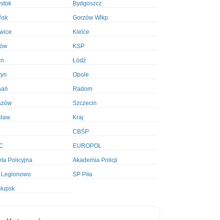
ystok
Bydgoszcz
ńsk
Gorzów Wlkp.
wice
Kielce
ków
KSP
in
Łódź
tyn
Opole
nań
Radom
szów
Szczecin
cław
Kraj
CBŚP
C
EUROPOL
ta Policyjna
Akademia Policji
 Legionowo
SP Piła
łupsk