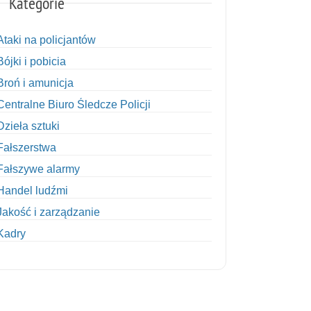
Kategorie
Ataki na policjantów
Bójki i pobicia
Broń i amunicja
Centralne Biuro Śledcze Policji
Dzieła sztuki
Fałszerstwa
Fałszywe alarmy
Handel ludźmi
Jakość i zarządzanie
Kadry
Kobiety w Policji
Korupcja
Kradzież