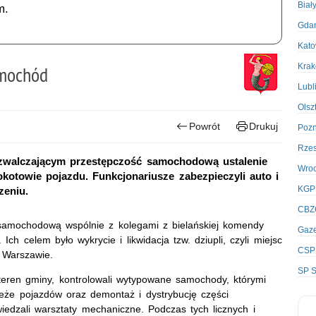
Biał
m.
Gda
Kato
Kra
amochód
Lubl
Olsz
Powrót
Drukuj
Poz
Rze
m zwalczającym przestępczość samochodową ustalenie
Wro
otowie pojazdu. Funkcjonariusze zabezpieczyli auto i
KGP
zeniu.
CBZ
 samochodową wspólnie z kolegami z bielańskiej komendy
Gaze
Ich celem było wykrycie i likwidacja tzw. dziupli, czyli miejsc
CSP
 Warszawie.
SP S
teren gminy, kontrolowali wytypowane samochody, którymi
eże pojazdów oraz demontaż i dystrybucję części
edzali warsztaty mechaniczne. Podczas tych licznych i