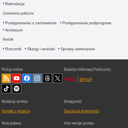
Rekrutacja
Zamówienia publiczne
Postępowania o zamówienia
Postępowania podprogowe
Archiwum
Kontakt
Rzecznik
Skargi i wnioski
Sprawy weteranów
Policja
online
Biuletyn Informacji Publicznej
BIP KGP
Redakcja serwisu
Dostępność
Kontakt z redakcją
Deklaracja dostępności
Nota prawna
Inne wersje portalu