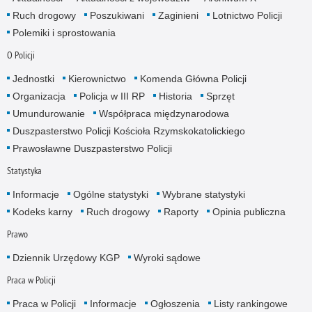
Ruch drogowy
Poszukiwani
Zaginieni
Lotnictwo Policji
Polemiki i sprostowania
O Policji
Jednostki
Kierownictwo
Komenda Główna Policji
Organizacja
Policja w III RP
Historia
Sprzęt
Umundurowanie
Współpraca międzynarodowa
Duszpasterstwo Policji Kościoła Rzymskokatolickiego
Prawosławne Duszpasterstwo Policji
Statystyka
Informacje
Ogólne statystyki
Wybrane statystyki
Kodeks karny
Ruch drogowy
Raporty
Opinia publiczna
Prawo
Dziennik Urzędowy KGP
Wyroki sądowe
Praca w Policji
Praca w Policji
Informacje
Ogłoszenia
Listy rankingowe