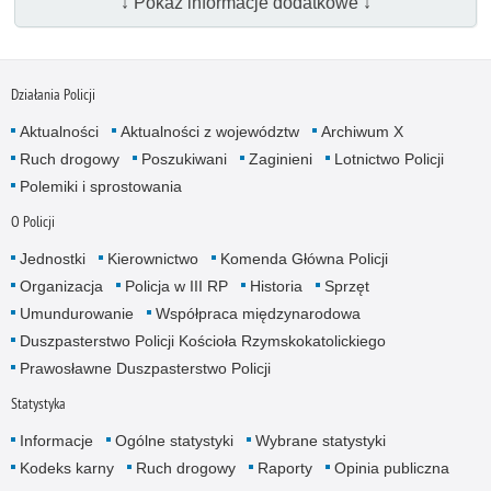
↓ Pokaż informacje dodatkowe ↓
Działania Policji
Aktualności
Aktualności z województw
Archiwum X
Ruch drogowy
Poszukiwani
Zaginieni
Lotnictwo Policji
Polemiki i sprostowania
O Policji
Jednostki
Kierownictwo
Komenda Główna Policji
Organizacja
Policja w III RP
Historia
Sprzęt
Umundurowanie
Współpraca międzynarodowa
Duszpasterstwo Policji Kościoła Rzymskokatolickiego
Prawosławne Duszpasterstwo Policji
Statystyka
Informacje
Ogólne statystyki
Wybrane statystyki
Kodeks karny
Ruch drogowy
Raporty
Opinia publiczna