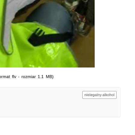
zacz.
ormat flv - rozmiar 1.1 MB)
nielegalny alkohol