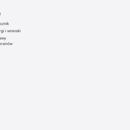
Ofiarni i odważni
t
Opinia publiczna
cznik
Oszustwa
gi i wnioski
Pedofilia, pornografia dziecięca
awy
eranów
Piractwo przemysłowe
Podrabianie znaków towarowych
Pogryzienia przez psy
Polemiki i sprostowania
Policja inaczej
Policjant z pasją
Porwania
Pożary i podpalenia
Pranie brudnych pieniędzy
Prawa człowieka