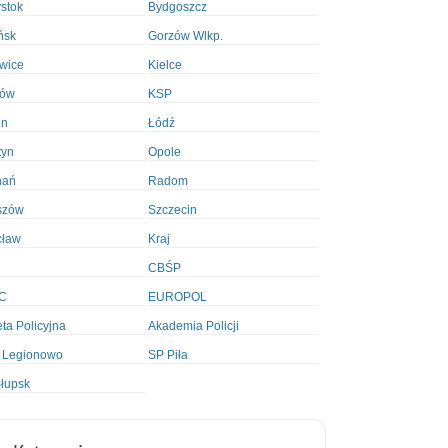
ystok
Bydgoszcz
ńsk
Gorzów Wlkp.
wice
Kielce
ków
KSP
in
Łódź
tyn
Opole
nań
Radom
szów
Szczecin
cław
Kraj
CBŚP
C
EUROPOL
ta Policyjna
Akademia Policji
 Legionowo
SP Piła
łupsk