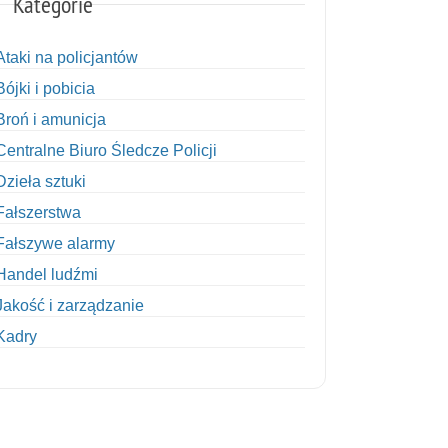
Kategorie
Ataki na policjantów
Bójki i pobicia
Broń i amunicja
Centralne Biuro Śledcze Policji
Dzieła sztuki
Fałszerstwa
Fałszywe alarmy
Handel ludźmi
Jakość i zarządzanie
Kadry
Kobiety w Policji
Korupcja
Kradzież