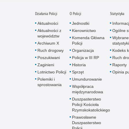
Działania Policji
O Policji
Statystyka
Aktualności
Jednostki
Informac
Aktualności z
Kierownictwo
Ogólne st
województw
Komenda Główna
Wybrane
Archiwum X
Policji
statystyki
Ruch drogowy
Organizacja
Kodeks k
Poszukiwani
Policja w III RP
Ruch dr
Zaginieni
Historia
Raporty
Lotnictwo Policji
Sprzęt
Opinia p
Polemiki i
Umundurowanie
sprostowania
Współpraca
międzynarodowa
Duszpasterstwo
Policji Kościoła
Rzymskokatolickiego
Prawosławne
Duszpasterstwo
Policji