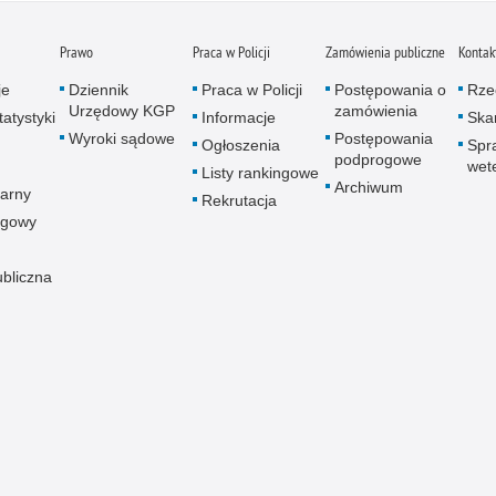
Prawo
Praca w Policji
Zamówienia publiczne
Kontak
je
Dziennik
Praca w Policji
Postępowania o
Rze
Urzędowy KGP
zamówienia
atystyki
Informacje
Skar
Wyroki sądowe
Postępowania
Ogłoszenia
Spr
podprogowe
wet
Listy rankingowe
Archiwum
arny
Rekrutacja
ogowy
ubliczna