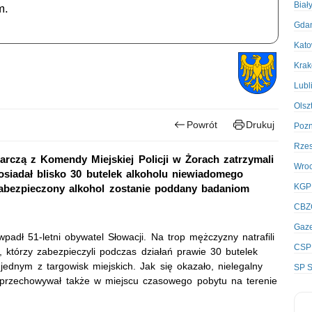
Biał
m.
Gda
Kato
Kra
Lubl
Olsz
Powrót
Drukuj
Poz
Rze
arczą z Komendy Miejskiej Policji w Żorach zatrzymali
Wro
osiadał blisko 30 butelek alkoholu niewiadomego
KGP
Zabezpieczony alkohol zostanie poddany badaniom
CBZ
Gaze
adł 51-letni obywatel Słowacji. Na trop mężczyzny natrafili
CSP
, którzy zabezpieczyli podczas działań prawie 30 butelek
jednym z targowisk miejskich. Jak się okazało, nielegalny
SP S
 przechowywał także w miejscu czasowego pobytu na terenie