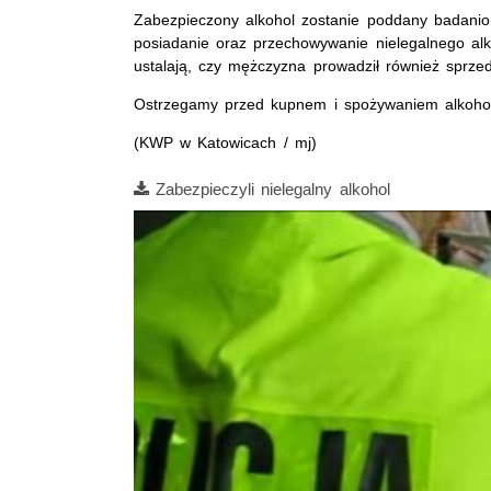
Zabezpieczony alkohol zostanie poddany badaniom
posiadanie oraz przechowywanie nielegalnego alk
ustalają, czy mężczyzna prowadził również sprzed
Ostrzegamy przed kupnem i spożywaniem alkoho
(KWP w Katowicach / mj)
Film
Zabezpieczyli nielegalny alkohol
Opis filmu: nielegalny alkohol. przestępczość gos