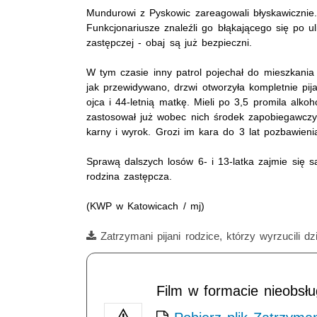
Mundurowi z Pyskowic zareagowali błyskawicznie.
Funkcjonariusze znaleźli go błąkającego się po ul
zastępczej - obaj są już bezpieczni.
W tym czasie inny patrol pojechał do mieszkania 
jak przewidywano, drzwi otworzyła kompletnie pija
ojca i 44-letnią matkę. Mieli po 3,5 promila alkoh
zastosował już wobec nich środek zapobiegawczy 
karny i wyrok. Grozi im kara do 3 lat pozbawieni
Sprawą dalszych losów 6- i 13-latka zajmie się 
rodzina zastępcza.
(KWP w Katowicach / mj)
Film
Zatrzymani pijani rodzice, którzy wyrzucili d
Opis filmu: pijani rodzice
Film w formacie nieobsł