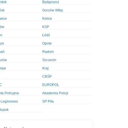
ystok
Bydgoszcz
ńsk
Gorzów Wlkp.
wice
Kielce
ków
KSP
in
Łódź
tyn
Opole
nań
Radom
szów
Szczecin
cław
Kraj
CBŚP
C
EUROPOL
ta Policyjna
Akademia Policji
 Legionowo
SP Piła
łupsk