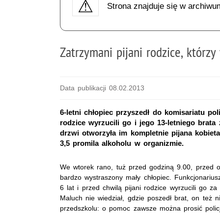
Strona znajduje się w archiwu
Zatrzymani pijani rodzice, którzy
Data publikacji 08.02.2013
6-letni chłopiec przyszedł do komisariatu po
rodzice wyrzucili go i jego 13-letniego brata
drzwi otworzyła im kompletnie pijana kobieta.
3,5 promila alkoholu w organizmie.
We wtorek rano, tuż przed godziną 9.00, przed 
bardzo wystraszony mały chłopiec. Funkcjonarius
6 lat i przed chwilą pijani rodzice wyrzucili go z
Maluch nie wiedział, gdzie poszedł brat, on też n
przedszkolu: o pomoc zawsze można prosić policjan