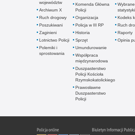
województw
Komenda Główna
Wybrane
Archiwum X
Policji
statystyki
Ruch drogowy
Organizacja
Kodeks k
Poszukiwani
Policja w III RP
Ruch dr
Zaginieni
Historia
Raporty
Lotnictwo Policji
Sprzęt
Opinia p
Polemiki i
Umundurowanie
sprostowania
Współpraca
międzynarodowa
Duszpasterstwo
Policji Kościoła
Rzymskokatolickiego
Prawosławne
Duszpasterstwo
Policji
Policja
online
Biuletyn Informacji Public