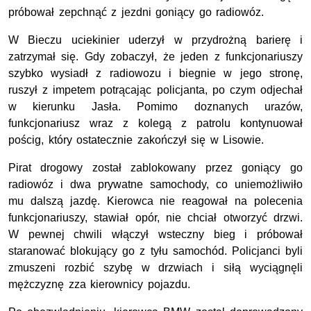
próbował zepchnąć z jezdni goniący go radiowóz.
W Bieczu uciekinier uderzył w przydrożną barierę i
zatrzymał się. Gdy zobaczył, że jeden z funkcjonariuszy
szybko wysiadł z radiowozu i biegnie w jego stronę,
ruszył z impetem potrącając policjanta, po czym odjechał
w kierunku Jasła. Pomimo doznanych urazów,
funkcjonariusz wraz z kolegą z patrolu kontynuował
pościg, który ostatecznie zakończył się w Lisowie.
Pirat drogowy został zablokowany przez goniący go
radiowóz i dwa prywatne samochody, co uniemożliwiło
mu dalszą jazdę. Kierowca nie reagował na polecenia
funkcjonariuszy, stawiał opór, nie chciał otworzyć drzwi.
W pewnej chwili włączył wsteczny bieg i próbował
staranować blokujący go z tyłu samochód. Policjanci byli
zmuszeni rozbić szybę w drzwiach i siłą wyciągnęli
mężczyznę zza kierownicy pojazdu.