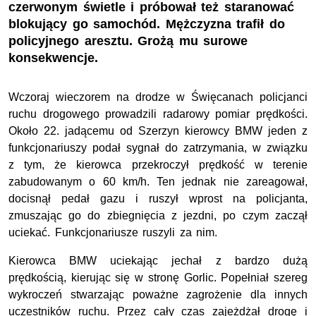
czerwonym świetle i próbował też staranować
blokujący go samochód. Mężczyzna trafił do
policyjnego aresztu. Grożą mu surowe
konsekwencje.
Wczoraj wieczorem na drodze w Święcanach policjanci
ruchu drogowego prowadzili radarowy pomiar prędkości.
Około 22. jadącemu od Szerzyn kierowcy BMW jeden z
funkcjonariuszy podał sygnał do zatrzymania, w związku
z tym, że kierowca przekroczył prędkość w terenie
zabudowanym o 60 km/h. Ten jednak nie zareagował,
docisnął pedał gazu i ruszył wprost na policjanta,
zmuszając go do zbiegnięcia z jezdni, po czym zaczął
uciekać. Funkcjonariusze ruszyli za nim.
Kierowca BMW uciekając jechał z bardzo dużą
prędkością, kierując się w stronę Gorlic. Popełniał szereg
wykroczeń stwarzając poważne zagrożenie dla innych
uczestników ruchu. Przez cały czas zajeżdżał drogę i