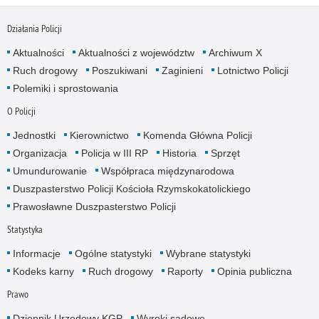
Działania Policji
Aktualności
Aktualności z województw
Archiwum X
Ruch drogowy
Poszukiwani
Zaginieni
Lotnictwo Policji
Polemiki i sprostowania
O Policji
Jednostki
Kierownictwo
Komenda Główna Policji
Organizacja
Policja w III RP
Historia
Sprzęt
Umundurowanie
Współpraca międzynarodowa
Duszpasterstwo Policji Kościoła Rzymskokatolickiego
Prawosławne Duszpasterstwo Policji
Statystyka
Informacje
Ogólne statystyki
Wybrane statystyki
Kodeks karny
Ruch drogowy
Raporty
Opinia publiczna
Prawo
Dziennik Urzędowy KGP
Wyroki sądowe