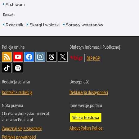
Archiwum
Kontakt
Rzecznik
Skargi i wnioski
Sprawy weteranów
Policja
online
Biuletyn Informacji Publicznej
BIP KGP
Redakcja serwisu
Dostępność
Kontakt z redakcją
Deklaracja dostępności
Nota prawna
Inne wersje portalu
Chcesz wykorzystać materiał
Wersja tekstowa
z serwisu Policja.pl.
About Polish Police
Zapoznaj się z zasadami
Polityka prywatności