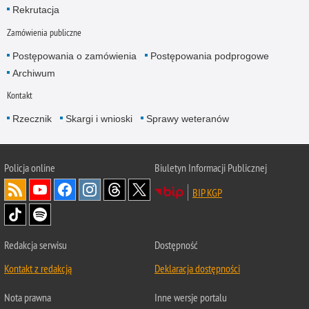
Rekrutacja
Zamówienia publiczne
Postępowania o zamówienia
Postępowania podprogowe
Archiwum
Kontakt
Rzecznik
Skargi i wnioski
Sprawy weteranów
Policja
online
Biuletyn Informacji Publicznej
BIP KGP
Redakcja serwisu
Dostępność
Kontakt z redakcją
Deklaracja dostępności
Nota prawna
Inne wersje portalu