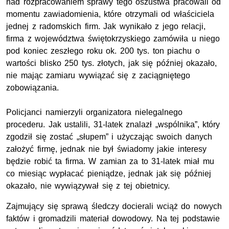
nad rozpracowaniem sprawy tego oszustwa pracowali od
momentu zawiadomienia, które otrzymali od właściciela
jednej z radomskich firm. Jak wynikało z jego relacji,
firma z województwa świętokrzyskiego zamówiła u niego
pod koniec zeszłego roku ok. 200 tys. ton piachu o
wartości blisko 250 tys. złotych, jak się później okazało,
nie mając zamiaru wywiązać się z zaciągniętego
zobowiązania.
Policjanci namierzyli organizatora nielegalnego
procederu. Jak ustalili, 31-latek znalazł „wspólnika”, który
zgodził się zostać „słupem” i użyczając swoich danych
założyć firmę, jednak nie był świadomy jakie interesy
będzie robić ta firma. W zamian za to 31-latek miał mu
co miesiąc wypłacać pieniądze, jednak jak się później
okazało, nie wywiązywał się z tej obietnicy.
Zajmujący się sprawą śledczy docierali wciąż do nowych
faktów i gromadzili materiał dowodowy. Na tej podstawie