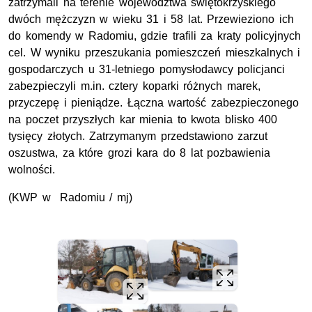
zatrzymali na terenie województwa świętokrzyskiego
dwóch mężczyzn w wieku 31 i 58 lat. Przewieziono ich
do komendy w Radomiu, gdzie trafili za kraty policyjnych
cel. W wyniku przeszukania pomieszczeń mieszkalnych i
gospodarczych u 31-letniego pomysłodawcy policjanci
zabezpieczyli m.in. cztery koparki różnych marek,
przyczepę i pieniądze. Łączna wartość zabezpieczonego
na poczet przyszłych kar mienia to kwota blisko 400
tysięcy złotych. Zatrzymanym przedstawiono zarzut
oszustwa, za które grozi kara do 8 lat pozbawienia
wolności.
(KWP w Radomiu / mj)