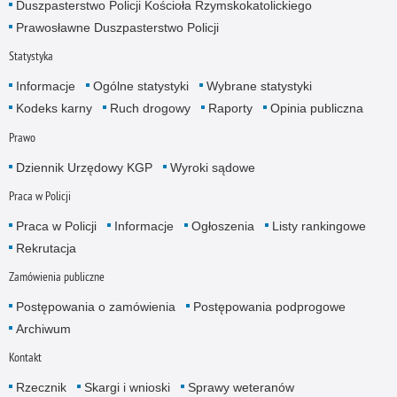
Duszpasterstwo Policji Kościoła Rzymskokatolickiego
Prawosławne Duszpasterstwo Policji
Statystyka
Informacje
Ogólne statystyki
Wybrane statystyki
Kodeks karny
Ruch drogowy
Raporty
Opinia publiczna
Prawo
Dziennik Urzędowy KGP
Wyroki sądowe
Praca w Policji
Praca w Policji
Informacje
Ogłoszenia
Listy rankingowe
Rekrutacja
Zamówienia publiczne
Postępowania o zamówienia
Postępowania podprogowe
Archiwum
Kontakt
Rzecznik
Skargi i wnioski
Sprawy weteranów