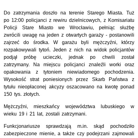
Do zatrzymania doszło na terenie Starego Miasta. Tuż
po 12:00 policjanci z rewiru dzielnicowych, z Komisariatu
Policji Stare Miasto we Wrocławiu, pełniąc służbę
zwrócili uwagę na jeden z otwartych garaży - postanowili
zajrzeć do środka. W garażu byli mężczyźni, którzy
rozpakowywali tytoń. Jeden z nich na widok policjantów
podjął próbę ucieczki, jednak po chwili został
zatrzymany. Na miejscu policjanci znaleźli worki oraz
opakowania z tytoniem niewiadomego pochodzenia.
Wysokość strat poniesionych przez Skarb Państwa z
tytułu nieopłaconej akcyzy oszacowano na kwotę ponad
150 tys. złotych.
Mężczyźni, mieszkańcy województwa lubuskiego w
wieku 19 i 21 lat, zostali zatrzymani.
Funkcjonariusze sprawdzają m.in. skąd pochodziło
zabezpieczone mienie, a także czy podejrzani zajmowali