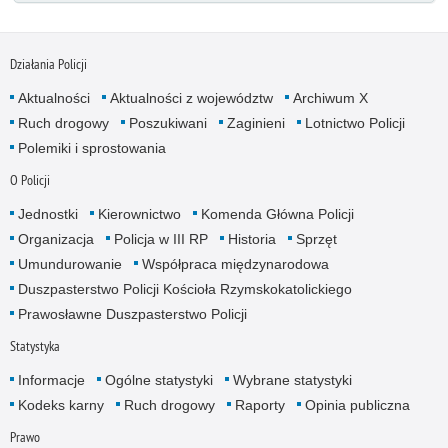
Działania Policji
Aktualności
Aktualności z województw
Archiwum X
Ruch drogowy
Poszukiwani
Zaginieni
Lotnictwo Policji
Polemiki i sprostowania
O Policji
Jednostki
Kierownictwo
Komenda Główna Policji
Organizacja
Policja w III RP
Historia
Sprzęt
Umundurowanie
Współpraca międzynarodowa
Duszpasterstwo Policji Kościoła Rzymskokatolickiego
Prawosławne Duszpasterstwo Policji
Statystyka
Informacje
Ogólne statystyki
Wybrane statystyki
Kodeks karny
Ruch drogowy
Raporty
Opinia publiczna
Prawo