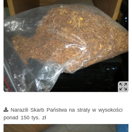
Film
Narazili Skarb Państwa na straty w wysokości
ponad 150 tys. zł
Opis filmu: tytoń