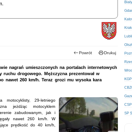
Biał
m.
Gda
Kato
Kra
Lubl
Olsz
Powrót
Drukuj
Poz
Rze
awie nagrań umieszczonych na portalach internetowych
Wro
pisy ruchu drogowego. Mężczyzna prezentował w
KGP
o bo nawet 260 km/h. Teraz grozi mu wysoka kara
CBZ
Gaze
motocyklisty, 29-letniego
CSP
yzna jeżdżąc motocyklem
terenie zabudowanym, jak i
SP S
sięgały nawet 260 km/h. W
zające prędkość do 40 km/h,