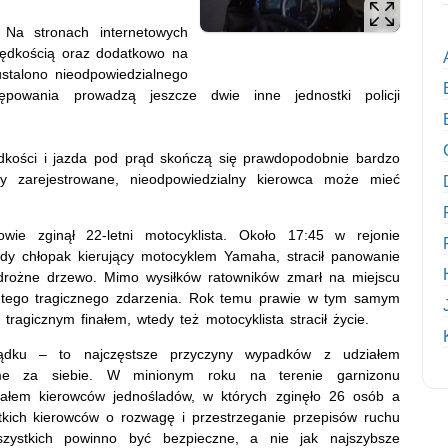
 Na stronach internetowych
prędkością oraz dodatkowo na
stalono nieodpowiedzialnego
ępowania prowadzą jeszcze dwie inne jednostki policji
ędkości i jazda pod prąd skończą się prawdopodobnie bardzo
y zarejestrowane, nieodpowiedzialny kierowca może mieć
ie zginął 22-letni motocyklista. Około 17:45 w rejonie
ody chłopak kierujący motocyklem Yamaha, stracił panowanie
ydrożne drzewo. Mimo wysiłków ratowników zmarł na miejscu
yny tego tragicznego zdarzenia. Rok temu prawie w tym samym
ragicznym finałem, wtedy też motocyklista stracił życie.
sądku – to najczęstsze przyczyny wypadków z udziałem
same za siebie. W minionym roku na terenie garnizonu
łem kierowców jednośladów, w których zginęło 26 osób a
stkich kierowców o rozwagę i przestrzeganie przepisów ruchu
zystkich powinno być bezpieczne, a nie jak najszybsze