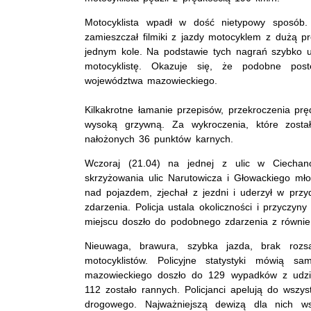
Motocyklista wpadł w dość nietypowy sposób.
zamieszczał filmiki z jazdy motocyklem z dużą 
jednym kole. Na podstawie tych nagrań szybko u
motocyklistę. Okazuje się, że podobne post
województwa mazowieckiego.
Kilkakrotne łamanie przepisów, przekroczenia pr
wysoką grzywną. Za wykroczenia, które został
nałożonych 36 punktów karnych.
Wczoraj (21.04) na jednej z ulic w Ciechanow
skrzyżowania ulic Narutowicza i Głowackiego mł
nad pojazdem, zjechał z jezdni i uderzył w prz
zdarzenia. Policja ustala okoliczności i przycz
miejscu doszło do podobnego zdarzenia z równie t
Nieuwaga, brawura, szybka jazda, brak roz
motocyklistów. Policyjne statystyki mówią 
mazowieckiego doszło do 129 wypadków z udzia
112 zostało rannych. Policjanci apelują do wszy
drogowego. Najważniejszą dewizą dla nich ws