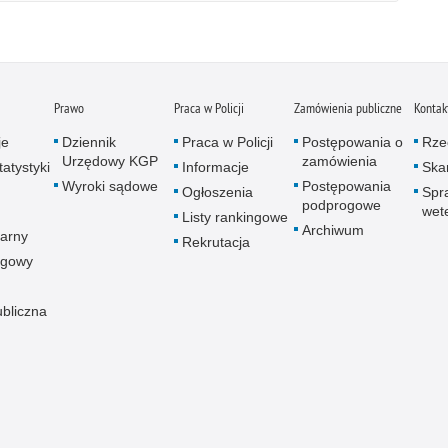
Prawo
Praca w Policji
Zamówienia publiczne
Kontak
je
Dziennik
Praca w Policji
Postępowania o
Rze
Urzędowy KGP
zamówienia
atystyki
Informacje
Skar
Wyroki sądowe
Postępowania
Ogłoszenia
Spr
podprogowe
wet
Listy rankingowe
Archiwum
arny
Rekrutacja
ogowy
ubliczna