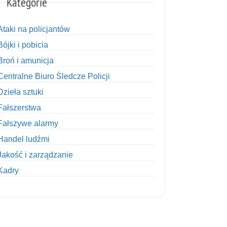
Kategorie
Ataki na policjantów
Bójki i pobicia
Broń i amunicja
Centralne Biuro Śledcze Policji
Dzieła sztuki
Fałszerstwa
Fałszywe alarmy
Handel ludźmi
Jakość i zarządzanie
Kadry
Kobiety w Policji
Korupcja
Kradzież