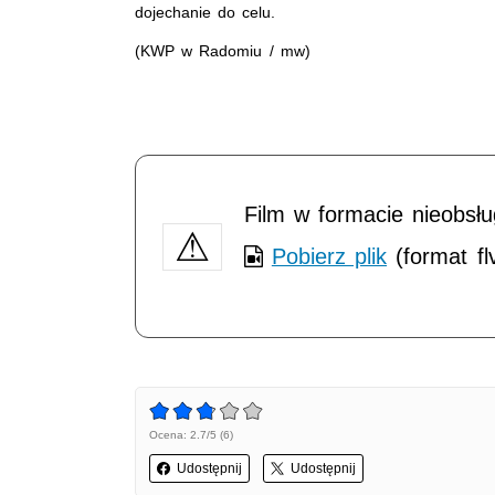
dojechanie do celu.
(KWP w Radomiu / mw)
Film w formacie nieobsł
Pobierz plik
(format fl
Ocena: 2.7/5 (6)
Udostępnij
Udostępnij