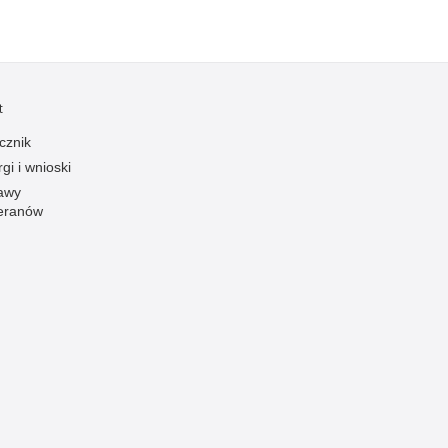
Ofiarni i odważni
Opinia publiczna
Oszustwa
t
Pedofilia, pornografia dziecięca
cznik
Piractwo przemysłowe
gi i wnioski
Podrabianie znaków towarowych
awy
eranów
Pogryzienia przez psy
Polemiki i sprostowania
Policja inaczej
Policjant z pasją
Porwania
Pożary i podpalenia
Pranie brudnych pieniędzy
Prawa człowieka