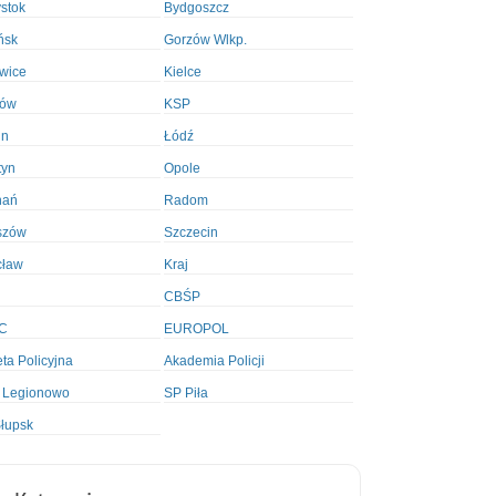
ystok
Bydgoszcz
ńsk
Gorzów Wlkp.
wice
Kielce
ków
KSP
in
Łódź
tyn
Opole
nań
Radom
szów
Szczecin
cław
Kraj
CBŚP
C
EUROPOL
ta Policyjna
Akademia Policji
 Legionowo
SP Piła
łupsk