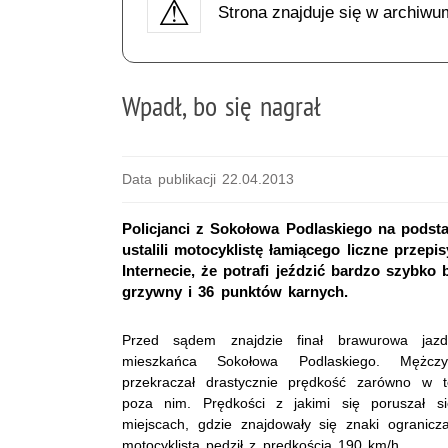
Strona znajduje się w archiwu
Wpadł, bo się nagrał
Data publikacji 22.04.2013
Policjanci z Sokołowa Podlaskiego na podst
ustalili motocyklistę łamiącego liczne prze
Internecie, że potrafi jeździć bardzo szybk
grzywny i 36 punktów karnych.
Przed sądem znajdzie finał brawurowa jazda 
mieszkańca Sokołowa Podlaskiego. Mężcz
przekraczał drastycznie prędkość zarówno w 
poza nim. Prędkości z jakimi się poruszał 
miejscach, gdzie znajdowały się znaki ogranic
motocyklista pędził z prędkością 190 km/h.