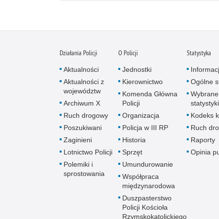
Działania Policji
O Policji
Statystyka
Aktualności
Jednostki
Informac
Aktualności z
Kierownictwo
Ogólne st
województw
Komenda Główna
Wybrane
Archiwum X
Policji
statystyki
Ruch drogowy
Organizacja
Kodeks k
Poszukiwani
Policja w III RP
Ruch dr
Zaginieni
Historia
Raporty
Lotnictwo Policji
Sprzęt
Opinia p
Polemiki i
Umundurowanie
sprostowania
Współpraca
międzynarodowa
Duszpasterstwo
Policji Kościoła
Rzymskokatolickiego