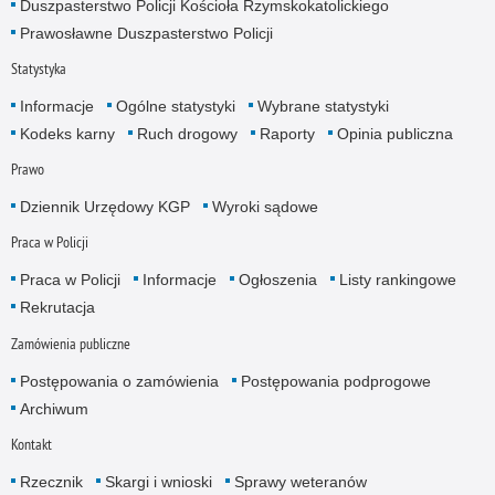
Duszpasterstwo Policji Kościoła Rzymskokatolickiego
Prawosławne Duszpasterstwo Policji
Statystyka
Informacje
Ogólne statystyki
Wybrane statystyki
Kodeks karny
Ruch drogowy
Raporty
Opinia publiczna
Prawo
Dziennik Urzędowy KGP
Wyroki sądowe
Praca w Policji
Praca w Policji
Informacje
Ogłoszenia
Listy rankingowe
Rekrutacja
Zamówienia publiczne
Postępowania o zamówienia
Postępowania podprogowe
Archiwum
Kontakt
Rzecznik
Skargi i wnioski
Sprawy weteranów