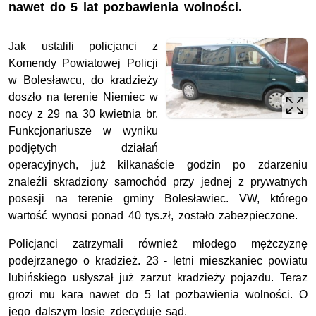
nawet do 5 lat pozbawienia wolności.
Jak ustalili policjanci z
Komendy Powiatowej Policji
w Bolesławcu, do kradzieży
doszło na terenie Niemiec w
nocy z 29 na 30 kwietnia br.
Funkcjonariusze w wyniku
podjętych działań
operacyjnych, już kilkanaście godzin po zdarzeniu
znaleźli skradziony samochód przy jednej z prywatnych
posesji na terenie gminy Bolesławiec. VW, którego
wartość wynosi ponad 40 tys.zł, zostało zabezpieczone.
Policjanci zatrzymali również młodego mężczyznę
podejrzanego o kradzież. 23 - letni mieszkaniec powiatu
lubińskiego usłyszał już zarzut kradzieży pojazdu. Teraz
grozi mu kara nawet do 5 lat pozbawienia wolności. O
jego dalszym losie zdecyduje sąd.